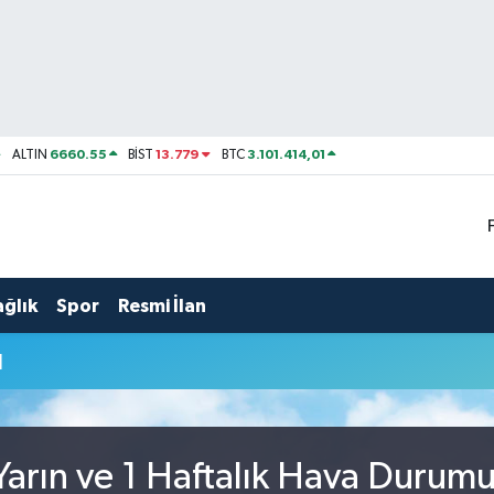
6660.55
13.779
3.101.414,01
ALTIN
BİST
BTC
ağlık
Spor
Resmi İlan
u
arın ve 1 Haftalık Hava Durum