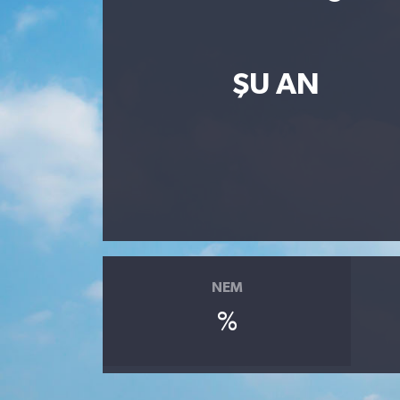
Resmi İlan
Sağlık
ŞU AN
Siyaset
Spor
Yaşam
NEM
%