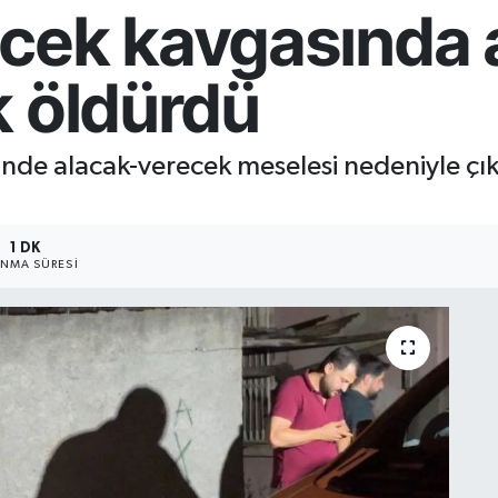
cek kavgasında 
k öldürdü
nde alacak-verecek meselesi nedeniyle çık
1 DK
NMA SÜRESI