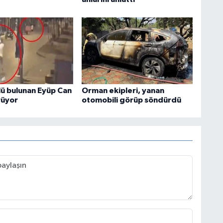
lü bulunan Eyüp Can
Orman ekipleri, yanan
rüyor
otomobili görüp söndürdü