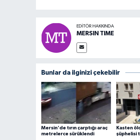
EDITÖR HAKKINDA
MERSIN TIME
Bunlar da ilginizi çekebilir
Mersin'de tırın çarptığı araç
Kasten ö
metrelerce sürüklendi
şüphelisi 