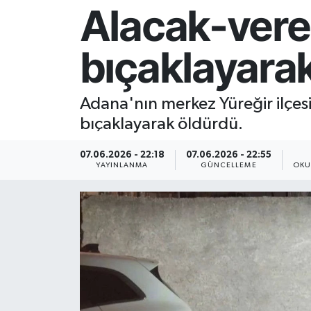
Alacak-vere
Resmi İlan
bıçaklayara
Sağlık
Siyaset
Adana'nın merkez Yüreğir ilçesi
bıçaklayarak öldürdü.
Spor
07.06.2026 - 22:18
07.06.2026 - 22:55
Yaşam
YAYINLANMA
GÜNCELLEME
OKU