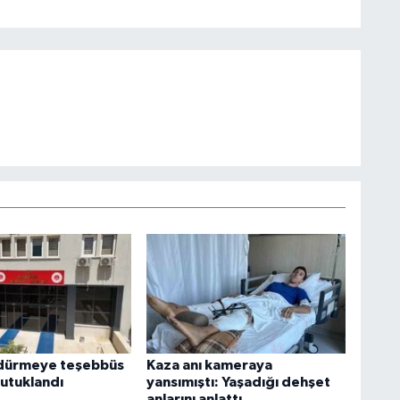
ldürmeye teşebbüs
Kaza anı kameraya
tutuklandı
yansımıştı: Yaşadığı dehşet
anlarını anlattı