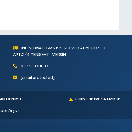
İNÖNÜ MAH.GMK BLV.NO :413 ALİYE POZCU
APT.2/4 YENİŞEHİR-MERSİN
03243330033
[email protected]
afik Durumu
Puan Durumu ve Fikstür
ber Arşivi