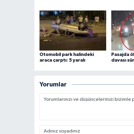
Otomobil park halindeki
Pasajda ö
araca çarptı: 5 yaralı
davası sü
Yorumlar