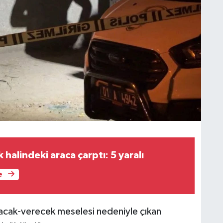
halindeki araca çarptı: 5 yaralı
e
lacak-verecek meselesi nedeniyle çıkan