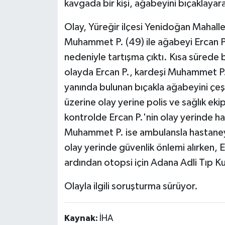
kavgada bir kişi, ağabeyini bıçaklayar
Olay, Yüreğir ilçesi Yenidoğan Mahall
Muhammet P. (49) ile ağabeyi Ercan P
nedeniyle tartışma çıktı. Kısa süred
olayda Ercan P., kardeşi Muhammet P.'
yanında bulunan bıçakla ağabeyini çeşi
üzerine olay yerine polis ve sağlık ekip
kontrolde Ercan P.'nin olay yerinde ha
Muhammet P. ise ambulansla hastaneye ka
olay yerinde güvenlik önlemi alırken, 
ardından otopsi için Adana Adli Tıp Ku
Olayla ilgili soruşturma sürüyor.
Kaynak:
İHA