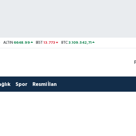
6648.99
13.773
3.109.542,71
ALTIN
BİST
BTC
ağlık
Spor
Resmi İlan