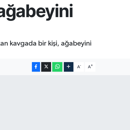
ağabeyini
an kavgada bir kişi, ağabeyini
-
+
A
A