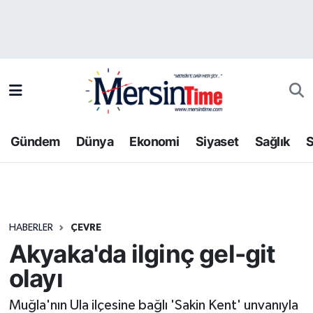
Asayiş
Hava Durumu
Bilim-Teknoloji
Trafik Durumu
Çevre
Süper Lig Puan Durumu ve Fikstür
Gündem
Dünya
Ekonomi
Siyaset
Sağlık
S
Dünya
Tüm Manşetler
Eğitim
Son Dakika Haberleri
HABERLER
ÇEVRE
Ekonomi
Haber Arşivi
Akyaka'da ilginç gel-git
Gündem
olayı
Kültür-Sanat
Muğla'nın Ula ilçesine bağlı 'Sakin Kent' unvanıyla