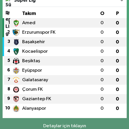
Süper Lig
#
Takım
O
P
1
Amed
0
0
2
Erzurumspor FK
0
0
3
Başakşehir
0
0
4
Kocaelispor
0
0
5
Beşiktaş
0
0
6
Eyüpspor
0
0
7
Galatasaray
0
0
8
Çorum FK
0
0
9
Gaziantep FK
0
0
10
Alanyaspor
0
0
Detaylar için tıklayın