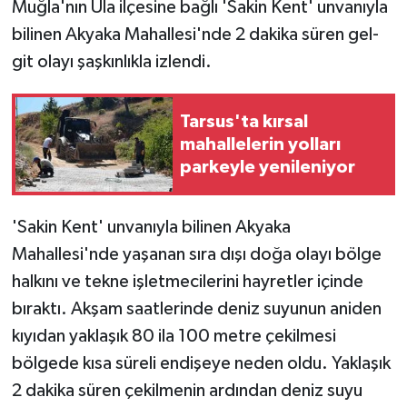
Muğla'nın Ula ilçesine bağlı 'Sakin Kent' unvanıyla
bilinen Akyaka Mahallesi'nde 2 dakika süren gel-
git olayı şaşkınlıkla izlendi.
Tarsus'ta kırsal
mahallelerin yolları
parkeyle yenileniyor
'Sakin Kent' unvanıyla bilinen Akyaka
Mahallesi'nde yaşanan sıra dışı doğa olayı bölge
halkını ve tekne işletmecilerini hayretler içinde
bıraktı. Akşam saatlerinde deniz suyunun aniden
kıyıdan yaklaşık 80 ila 100 metre çekilmesi
bölgede kısa süreli endişeye neden oldu. Yaklaşık
2 dakika süren çekilmenin ardından deniz suyu