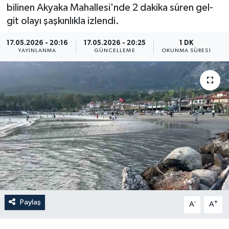
bilinen Akyaka Mahallesi'nde 2 dakika süren gel-
Resmi İlan
git olayı şaşkınlıkla izlendi.
Sağlık
17.05.2026 - 20:16
17.05.2026 - 20:25
1 DK
YAYINLANMA
GÜNCELLEME
OKUNMA SÜRESI
Siyaset
Spor
Yaşam
Paylaş
-
+
A
A