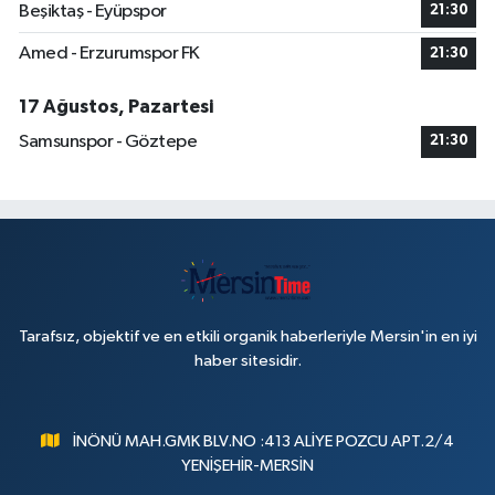
Beşiktaş - Eyüpspor
21:30
Amed - Erzurumspor FK
21:30
17 Ağustos, Pazartesi
Samsunspor - Göztepe
21:30
Tarafsız, objektif ve en etkili organik haberleriyle Mersin'in en iyi
haber sitesidir.
İNÖNÜ MAH.GMK BLV.NO :413 ALİYE POZCU APT.2/4
YENİŞEHİR-MERSİN