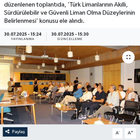
düzenlenen toplantıda, ’Türk Limanlarının Akıllı,
Resmi İlan
Sürdürülebilir ve Güvenli Liman Olma Düzeylerinin
Belirlenmesi’ konusu ele alındı.
Sağlık
30.07.2025 - 15:24
30.07.2025 - 15:30
YAYINLANMA
GÜNCELLEME
Siyaset
Spor
Yaşam
Paylaş
-
+
A
A