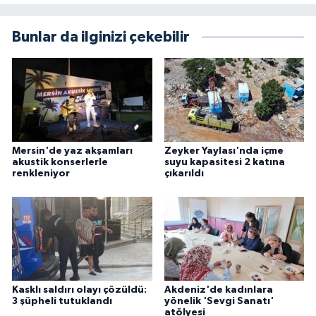
Bunlar da ilginizi çekebilir
Mersin'de yaz akşamları
Zeyker Yaylası'nda içme
akustik konserlerle
suyu kapasitesi 2 katına
renkleniyor
çıkarıldı
Kasklı saldırı olayı çözüldü:
Akdeniz'de kadınlara
3 şüpheli tutuklandı
yönelik 'Sevgi Sanatı'
atölyesi