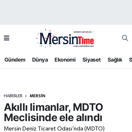
Asayiş
Hava Durumu
Bilim-Teknoloji
Trafik Durumu
Çevre
Süper Lig Puan Durumu ve Fikstür
Gündem
Dünya
Ekonomi
Siyaset
Sağlık
S
Dünya
Tüm Manşetler
Eğitim
Son Dakika Haberleri
HABERLER
MERSIN
Ekonomi
Haber Arşivi
Akıllı limanlar, MDTO
Gündem
Meclisinde ele alındı
Kültür-Sanat
Mersin Deniz Ticaret Odası’nda (MDTO)