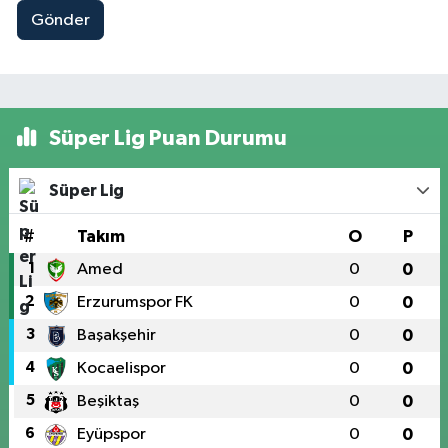
Gönder
Süper Lig Puan Durumu
Süper Lig
#
Takım
O
P
1
Amed
0
0
2
Erzurumspor FK
0
0
3
Başakşehir
0
0
4
Kocaelispor
0
0
5
Beşiktaş
0
0
6
Eyüpspor
0
0