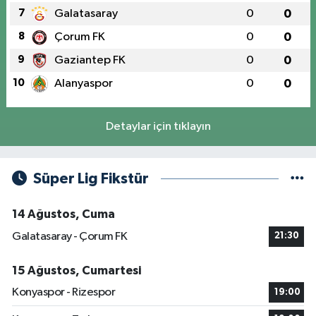
7
Galatasaray
0
0
8
Çorum FK
0
0
9
Gaziantep FK
0
0
10
Alanyaspor
0
0
Detaylar için tıklayın
Süper Lig Fikstür
14 Ağustos, Cuma
Galatasaray - Çorum FK
21:30
15 Ağustos, Cumartesi
Konyaspor - Rizespor
19:00