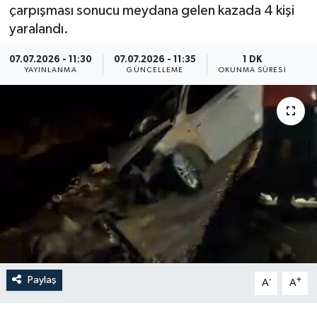
çarpışması sonucu meydana gelen kazada 4 kişi
Resmi İlan
yaralandı.
Sağlık
07.07.2026 - 11:30
07.07.2026 - 11:35
1 DK
YAYINLANMA
GÜNCELLEME
OKUNMA SÜRESI
Siyaset
Spor
Yaşam
Paylaş
-
+
A
A