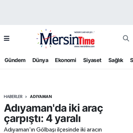
Asayiş
Hava Durumu
Bilim-Teknoloji
Trafik Durumu
Çevre
Süper Lig Puan Durumu ve Fikstür
Gündem
Dünya
Ekonomi
Siyaset
Sağlık
S
Dünya
Tüm Manşetler
Eğitim
Son Dakika Haberleri
HABERLER
ADIYAMAN
Ekonomi
Haber Arşivi
Adıyaman'da iki araç
Gündem
çarpıştı: 4 yaralı
Kültür-Sanat
Adıyaman'ın Gölbaşı ilçesinde iki aracın