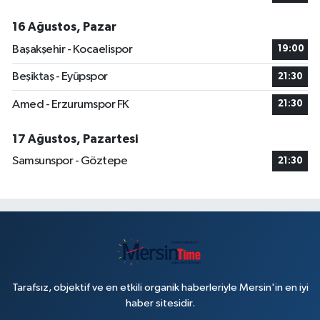
16 Ağustos, Pazar
Başakşehir - Kocaelispor
19:00
Beşiktaş - Eyüpspor
21:30
Amed - Erzurumspor FK
21:30
17 Ağustos, Pazartesi
Samsunspor - Göztepe
21:30
Tarafsız, objektif ve en etkili organik haberleriyle Mersin'in en iyi
haber sitesidir.