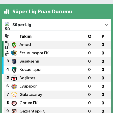
Süper Lig Puan Durumu
Süper Lig
#
Takım
O
P
1
Amed
0
0
2
Erzurumspor FK
0
0
3
Başakşehir
0
0
4
Kocaelispor
0
0
5
Beşiktaş
0
0
6
Eyüpspor
0
0
7
Galatasaray
0
0
8
Çorum FK
0
0
9
Gaziantep FK
0
0