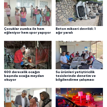
Çocuklar zumba ile hem
Beton mikseri devrildi: 1
eğleniyor hem spor yapıyor
ağır yaralı
600 derecelik ocağın
Su ürünleri yetiştiricilik
başında sıcağa meydan
tesislerinde denetim ve
okuyor
bilgilendirme çalışması