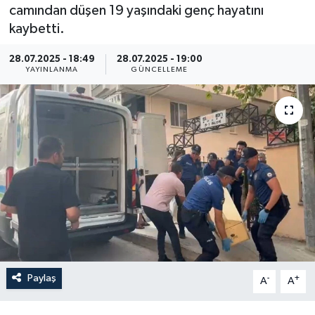
camından düşen 19 yaşındaki genç hayatını
Resmi İlan
kaybetti.
Sağlık
28.07.2025 - 18:49
28.07.2025 - 19:00
YAYINLANMA
GÜNCELLEME
Siyaset
Spor
Yaşam
Paylaş
-
+
A
A