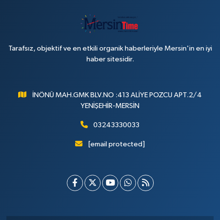
Tarafsız, objektif ve en etkili organik haberleriyle Mersin'in en iyi
haber sitesidir.
İNÖNÜ MAH.GMK BLV.NO :413 ALİYE POZCU APT.2/4
YENİŞEHİR-MERSİN
03243330033
[email protected]