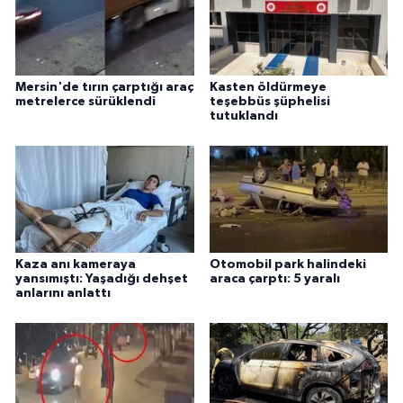
Mersin'de tırın çarptığı araç
Kasten öldürmeye
metrelerce sürüklendi
teşebbüs şüphelisi
tutuklandı
Kaza anı kameraya
Otomobil park halindeki
yansımıştı: Yaşadığı dehşet
araca çarptı: 5 yaralı
anlarını anlattı