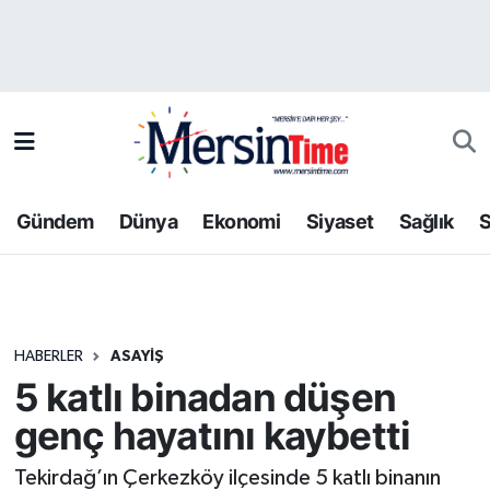
Asayiş
Hava Durumu
Bilim-Teknoloji
Trafik Durumu
Çevre
Süper Lig Puan Durumu ve Fikstür
Gündem
Dünya
Ekonomi
Siyaset
Sağlık
S
Dünya
Tüm Manşetler
Eğitim
Son Dakika Haberleri
HABERLER
ASAYIŞ
Ekonomi
Haber Arşivi
5 katlı binadan düşen
Gündem
genç hayatını kaybetti
Kültür-Sanat
Tekirdağ’ın Çerkezköy ilçesinde 5 katlı binanın