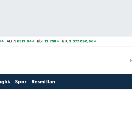
8
6513.94
13.768
3.077.090,96
ALTIN
BİST
BTC
ağlık
Spor
Resmi İlan