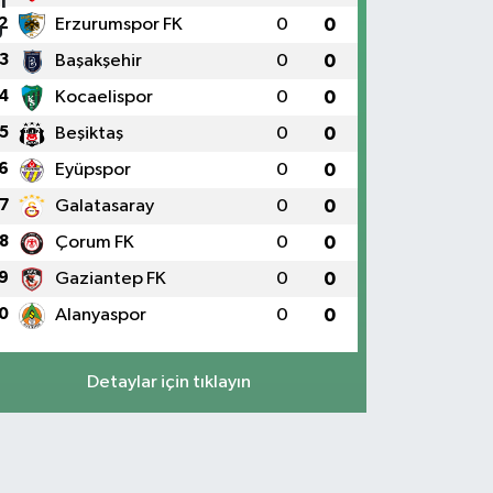
2
Erzurumspor FK
0
0
3
Başakşehir
0
0
4
Kocaelispor
0
0
5
Beşiktaş
0
0
6
Eyüpspor
0
0
7
Galatasaray
0
0
8
Çorum FK
0
0
9
Gaziantep FK
0
0
0
Alanyaspor
0
0
Detaylar için tıklayın