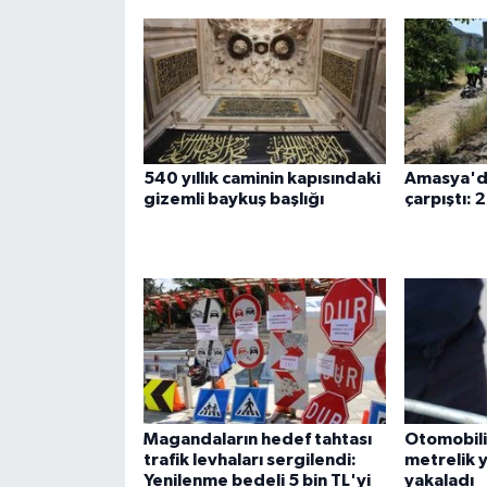
540 yıllık caminin kapısındaki
Amasya'da
gizemli baykuş başlığı
çarpıştı: 2
Magandaların hedef tahtası
Otomobilin
trafik levhaları sergilendi:
metrelik yı
Yenilenme bedeli 5 bin TL'yi
yakaladı