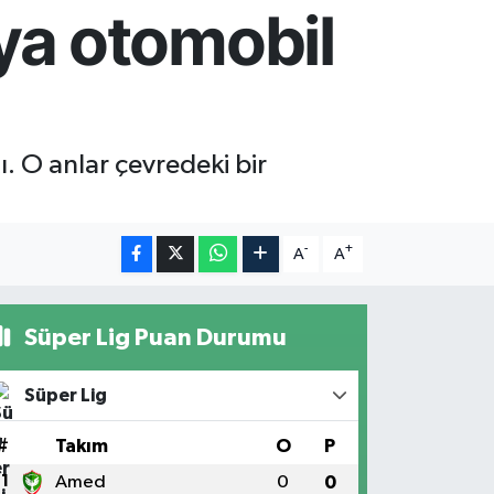
ya otomobil
. O anlar çevredeki bir
-
+
A
A
Süper Lig Puan Durumu
Süper Lig
#
Takım
O
P
1
Amed
0
0