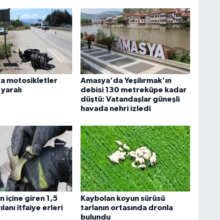
 motosikletler
Amasya'da Yeşilırmak'ın
 yaralı
debisi 130 metreküpe kadar
düştü: Vatandaşlar güneşli
havada nehri izledi
 içine giren 1,5
Kaybolan koyun sürüsü
lanı itfaiye erleri
tarlanın ortasında dronla
bulundu