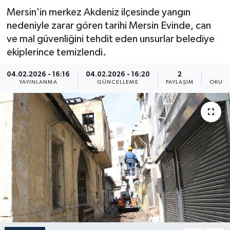
Mersin'in merkez Akdeniz ilçesinde yangın
Resmi İlan
nedeniyle zarar gören tarihi Mersin Evinde, can
ve mal güvenliğini tehdit eden unsurlar belediye
Sağlık
ekiplerince temizlendi.
Siyaset
04.02.2026 - 16:16
04.02.2026 - 16:20
2
YAYINLANMA
GÜNCELLEME
PAYLAŞIM
OKUNM
Spor
Yaşam