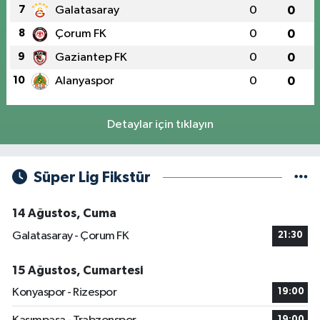
7
Galatasaray
0
0
8
Çorum FK
0
0
9
Gaziantep FK
0
0
10
Alanyaspor
0
0
Detaylar için tıklayın
Süper Lig Fikstür
14 Ağustos, Cuma
Galatasaray - Çorum FK
21:30
15 Ağustos, Cumartesi
Konyaspor - Rizespor
19:00
19:00