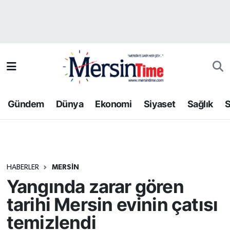
Asayiş
Hava Durumu
Bilim-Teknoloji
Trafik Durumu
Çevre
Süper Lig Puan Durumu ve Fikstür
Gündem
Dünya
Ekonomi
Siyaset
Sağlık
S
Dünya
Tüm Manşetler
Eğitim
Son Dakika Haberleri
HABERLER
MERSIN
Ekonomi
Haber Arşivi
Yangında zarar gören
Gündem
tarihi Mersin evinin çatısı
temizlendi
Kültür-Sanat