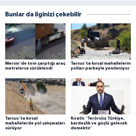
Bunlar da ilginizi çekebilir
Mersin'de tırın çarptığı araç
Tarsus'ta kırsal mahallelerin
metrelerce sürüklendi
yolları parkeyle yenileniyor
Tarsus'ta kırsal
Kıratlı: 'Terörsüz Türkiye,
mahallelerde yol çalışmaları
kardeşlik ve güçlü gelecek
sürüyor
demektir'