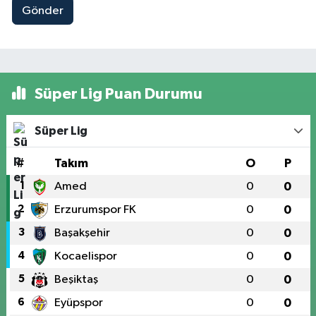
Gönder
Süper Lig Puan Durumu
Süper Lig
#
Takım
O
P
1
Amed
0
0
2
Erzurumspor FK
0
0
3
Başakşehir
0
0
4
Kocaelispor
0
0
5
Beşiktaş
0
0
6
Eyüpspor
0
0