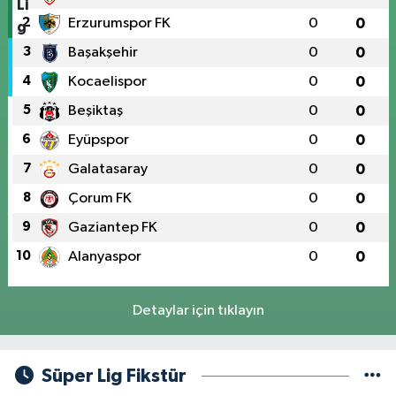
2
Erzurumspor FK
0
0
3
Başakşehir
0
0
4
Kocaelispor
0
0
5
Beşiktaş
0
0
6
Eyüpspor
0
0
7
Galatasaray
0
0
8
Çorum FK
0
0
9
Gaziantep FK
0
0
10
Alanyaspor
0
0
Detaylar için tıklayın
Süper Lig Fikstür