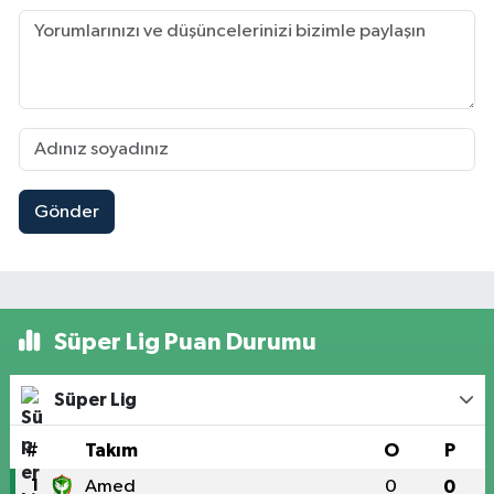
Gönder
Süper Lig Puan Durumu
Süper Lig
#
Takım
O
P
1
Amed
0
0