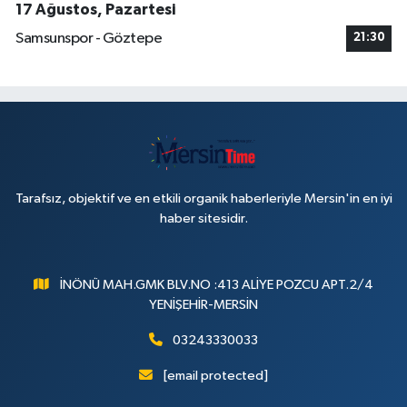
17 Ağustos, Pazartesi
Samsunspor - Göztepe
21:30
Tarafsız, objektif ve en etkili organik haberleriyle Mersin'in en iyi
haber sitesidir.
İNÖNÜ MAH.GMK BLV.NO :413 ALİYE POZCU APT.2/4
YENİŞEHİR-MERSİN
03243330033
[email protected]