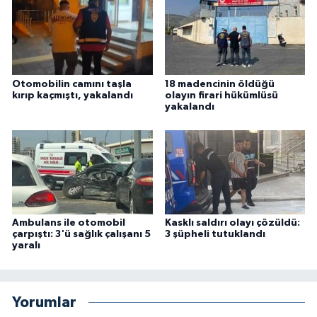
Otomobilin camını taşla
18 madencinin öldüğü
kırıp kaçmıştı, yakalandı
olayın firari hükümlüsü
yakalandı
Ambulans ile otomobil
Kasklı saldırı olayı çözüldü:
çarpıştı: 3'ü sağlık çalışanı 5
3 şüpheli tutuklandı
yaralı
Yorumlar