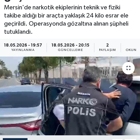
Mersin'de narkotik ekiplerinin teknik ve fiziki
Resmi İlan
takibe aldığı bir araçta yaklaşık 24 kilo esrar ele
geçirildi. Operasyonda gözaltına alınan şüpheli
Sağlık
tutuklandı.
Siyaset
18.05.2026 - 19:57
18.05.2026 - 20:15
2
1
YAYINLANMA
GÜNCELLEME
PAYLAŞIM
OKUNMA
Spor
Yaşam