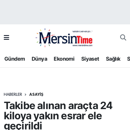
Asayiş
Hava Durumu
Bilim-Teknoloji
Trafik Durumu
Çevre
Süper Lig Puan Durumu ve Fikstür
Gündem
Dünya
Ekonomi
Siyaset
Sağlık
S
Dünya
Tüm Manşetler
Eğitim
Son Dakika Haberleri
HABERLER
ASAYIŞ
Ekonomi
Haber Arşivi
Takibe alınan araçta 24
Gündem
kiloya yakın esrar ele
geçirildi
Kültür-Sanat