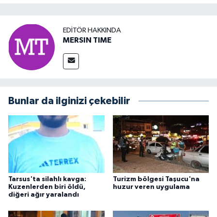
EDITÖR HAKKINDA
MERSIN TIME
Bunlar da ilginizi çekebilir
Tarsus'ta silahlı kavga:
Turizm bölgesi Taşucu'na
Kuzenlerden biri öldü,
huzur veren uygulama
diğeri ağır yaralandı