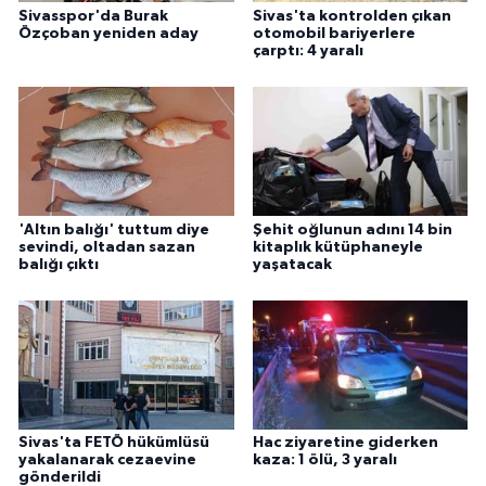
Sivasspor'da Burak
Sivas'ta kontrolden çıkan
Özçoban yeniden aday
otomobil bariyerlere
çarptı: 4 yaralı
'Altın balığı' tuttum diye
Şehit oğlunun adını 14 bin
sevindi, oltadan sazan
kitaplık kütüphaneyle
balığı çıktı
yaşatacak
Sivas'ta FETÖ hükümlüsü
Hac ziyaretine giderken
yakalanarak cezaevine
kaza: 1 ölü, 3 yaralı
gönderildi