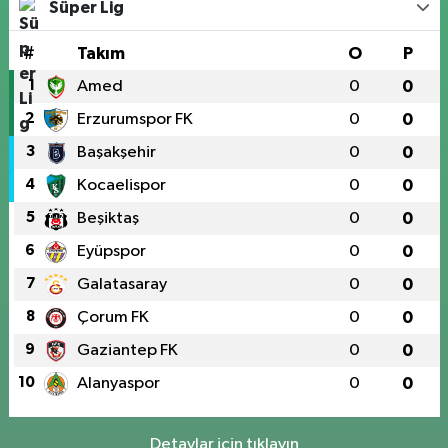
Süper Lig
#
Takım
O
P
1
Amed
0
0
2
Erzurumspor FK
0
0
3
Başakşehir
0
0
4
Kocaelispor
0
0
5
Beşiktaş
0
0
6
Eyüpspor
0
0
7
Galatasaray
0
0
8
Çorum FK
0
0
9
Gaziantep FK
0
0
10
Alanyaspor
0
0
Detaylar için tıklayın