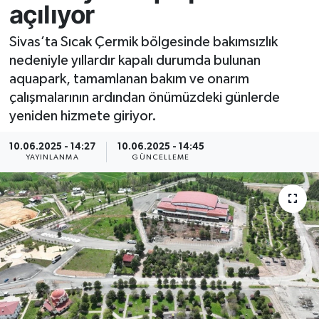
açılıyor
Resmi İlan
Sivas’ta Sıcak Çermik bölgesinde bakımsızlık
nedeniyle yıllardır kapalı durumda bulunan
Sağlık
aquapark, tamamlanan bakım ve onarım
çalışmalarının ardından önümüzdeki günlerde
Siyaset
yeniden hizmete giriyor.
Spor
10.06.2025 - 14:27
10.06.2025 - 14:45
YAYINLANMA
GÜNCELLEME
Yaşam