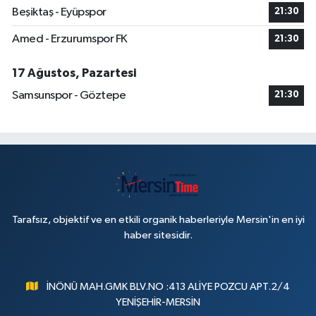
Beşiktaş - Eyüpspor
21:30
Amed - Erzurumspor FK
21:30
17 Ağustos, Pazartesi
Samsunspor - Göztepe
21:30
Tarafsız, objektif ve en etkili organik haberleriyle Mersin'in en iyi
haber sitesidir.
İNÖNÜ MAH.GMK BLV.NO :413 ALİYE POZCU APT.2/4
YENİŞEHİR-MERSİN