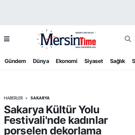
Asayiş
Hava Durumu
Bilim-Teknoloji
Trafik Durumu
Çevre
Süper Lig Puan Durumu ve Fikstür
Gündem
Dünya
Ekonomi
Siyaset
Sağlık
S
Dünya
Tüm Manşetler
Eğitim
Son Dakika Haberleri
HABERLER
SAKARYA
Ekonomi
Haber Arşivi
Sakarya Kültür Yolu
Gündem
Festivali'nde kadınlar
porselen dekorlama
Kültür-Sanat