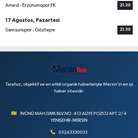
Amed - Erzurumspor FK
21:30
17 Ağustos, Pazartesi
Samsunspor - Göztepe
21:30
Tarafsız, objektif ve en etkili organik haberleriyle Mersin'in en iyi
haber sitesidir.
İNÖNÜ MAH.GMK BLV.NO :413 ALİYE POZCU APT.2/4
YENİŞEHİR-MERSİN
03243330033