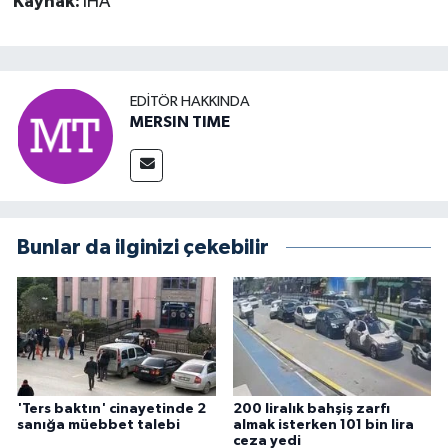
Kaynak:
İHA
EDITÖR HAKKINDA
MERSIN TIME
Bunlar da ilginizi çekebilir
'Ters baktın' cinayetinde 2
200 liralık bahşiş zarfı
sanığa müebbet talebi
almak isterken 101 bin lira
ceza yedi