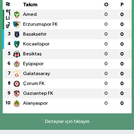
#
Takım
O
P
1
Amed
0
0
2
Erzurumspor FK
0
0
3
Başakşehir
0
0
4
Kocaelispor
0
0
5
Beşiktaş
0
0
6
Eyüpspor
0
0
7
Galatasaray
0
0
8
Çorum FK
0
0
9
Gaziantep FK
0
0
10
Alanyaspor
0
0
Detaylar için tıklayın