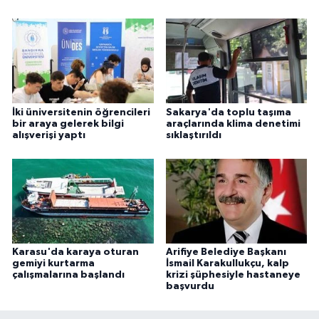
İki üniversitenin öğrencileri
Sakarya'da toplu taşıma
bir araya gelerek bilgi
araçlarında klima denetimi
alışverişi yaptı
sıklaştırıldı
Karasu'da karaya oturan
Arifiye Belediye Başkanı
gemiyi kurtarma
İsmail Karakullukçu, kalp
çalışmalarına başlandı
krizi şüphesiyle hastaneye
başvurdu