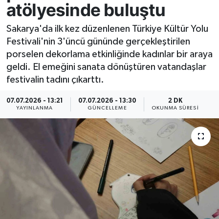
atölyesinde buluştu
Resmi İlan
Sakarya'da ilk kez düzenlenen Türkiye Kültür Yolu
Festivali'nin 3'üncü gününde gerçekleştirilen
Sağlık
porselen dekorlama etkinliğinde kadınlar bir araya
geldi. El emeğini sanata dönüştüren vatandaşlar
Siyaset
festivalin tadını çıkarttı.
Spor
07.07.2026 - 13:21
07.07.2026 - 13:30
2 DK
YAYINLANMA
GÜNCELLEME
OKUNMA SÜRESI
Yaşam