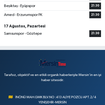
Beşiktaş - Eyüpspor
21:30
Amed - Erzurumspor FK
21:30
17 Ağustos, Pazartesi
Samsunspor - Göztepe
21:30
Tarafsız, objektif ve en etkili organik haberleriyle Mersin'in en iyi
haber sitesidir.
İNÖNÜ MAH.GMK BLV.NO :413 ALİYE POZCU APT.2/4
YENİŞEHİR-MERSİN