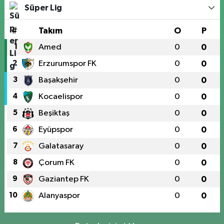
Süper Lig
#
Takım
O
P
1
Amed
0
0
2
Erzurumspor FK
0
0
3
Başakşehir
0
0
4
Kocaelispor
0
0
5
Beşiktaş
0
0
6
Eyüpspor
0
0
7
Galatasaray
0
0
8
Çorum FK
0
0
9
Gaziantep FK
0
0
10
Alanyaspor
0
0