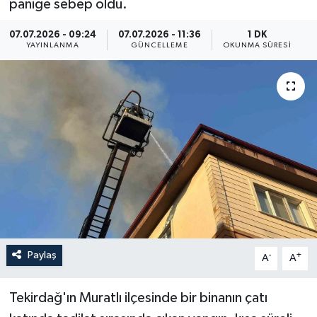
paniğe sebep oldu.
Resmi İlan
07.07.2026 - 09:24
07.07.2026 - 11:36
1 DK
YAYINLANMA
GÜNCELLEME
OKUNMA SÜRESI
Sağlık
Siyaset
Spor
Yaşam
Paylaş
-
+
A
A
Tekirdağ'ın Muratlı ilçesinde bir binanın çatı