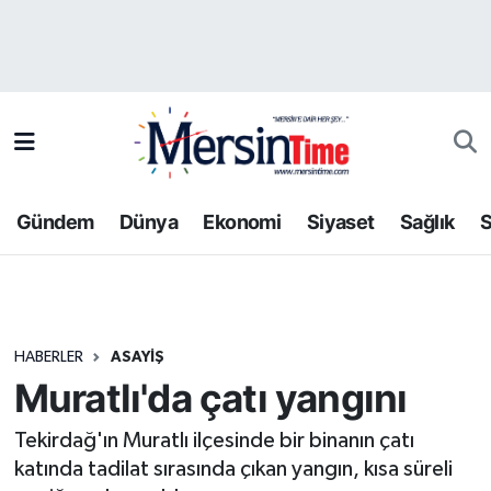
Asayiş
Hava Durumu
Bilim-Teknoloji
Trafik Durumu
Çevre
Süper Lig Puan Durumu ve Fikstür
Gündem
Dünya
Ekonomi
Siyaset
Sağlık
S
Dünya
Tüm Manşetler
Eğitim
Son Dakika Haberleri
HABERLER
ASAYIŞ
Ekonomi
Haber Arşivi
Muratlı'da çatı yangını
Gündem
Tekirdağ'ın Muratlı ilçesinde bir binanın çatı
katında tadilat sırasında çıkan yangın, kısa süreli
Kültür-Sanat