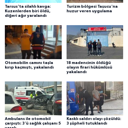
Tarsus'ta silahlı kavga:
Turizm bölgesi Taşucu'na
Kuzenlerden biri öldü,
huzur veren uygulama
diğeri ağır yaralandı
Otomobilin camını taşla
18 madencinin öldüğü
kırıp kaçmıştı, yakalandı
olayın firari hükümlüsü
yakalandı
Ambulans ile otomobil
Kasklı saldırı olayı çözüldü:
çarpıştı: 3'ü sağlık çalışanı 5
3 şüpheli tutuklandı