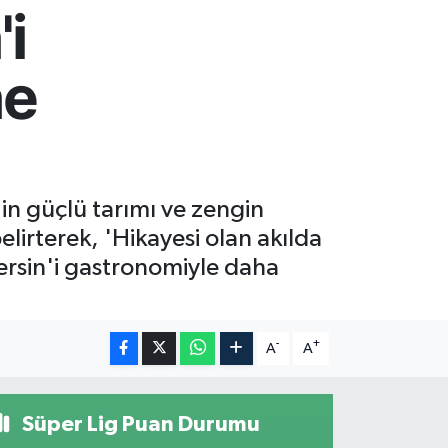
i
ne
in güçlü tarımı ve zengin
lirterek, 'Hikayesi olan akılda
Mersin'i gastronomiyle daha
-
+
A
A
Süper Lig Puan Durumu