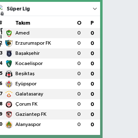
Süper Lig
#
Takım
O
P
1
Amed
0
0
2
Erzurumspor FK
0
0
3
Başakşehir
0
0
4
Kocaelispor
0
0
5
Beşiktaş
0
0
6
Eyüpspor
0
0
7
Galatasaray
0
0
8
Çorum FK
0
0
9
Gaziantep FK
0
0
0
Alanyaspor
0
0