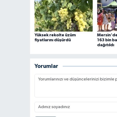
Yüksek rekolte üzüm
Mersin'de
fiyatlarını düşürdü
163 bin b
dağıtıldı
Yorumlar