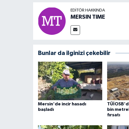
EDITÖR HAKKINDA
MERSIN TIME
Bunlar da ilginizi çekebilir
Mersin'de incir hasadı
TÜİOSB'de
başladı
bin metrek
fırsatı