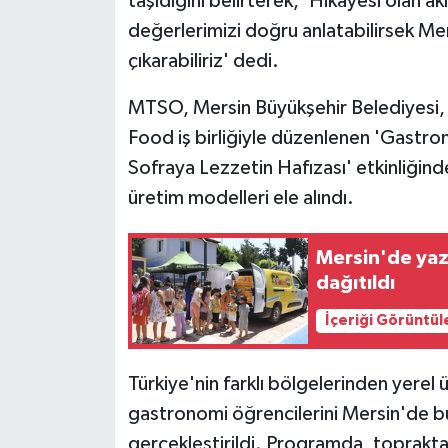
taşıdığını belirterek, 'Hikayesi olan ak
değerlerimizi doğru anlatabilirsek Me
çıkarabiliriz' dedi.
MTSO, Mersin Büyükşehir Belediyesi, M
Food iş birliğiyle düzenlenen 'Gastron
Sofraya Lezzetin Hafızası' etkinliğind
üretim modelleri ele alındı.
Mersin'de yaz
dağıtıldı
İçeriği Görüntül
Türkiye'nin farklı bölgelerinden yerel ü
gastronomi öğrencilerini Mersin'de bu
gerçekleştirildi. Programda, topraktan