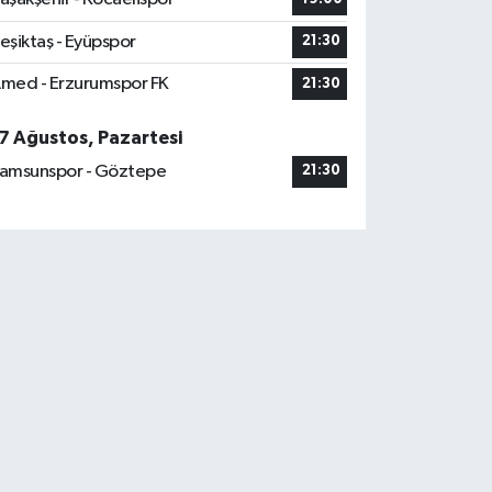
eşiktaş - Eyüpspor
21:30
med - Erzurumspor FK
21:30
7 Ağustos, Pazartesi
amsunspor - Göztepe
21:30