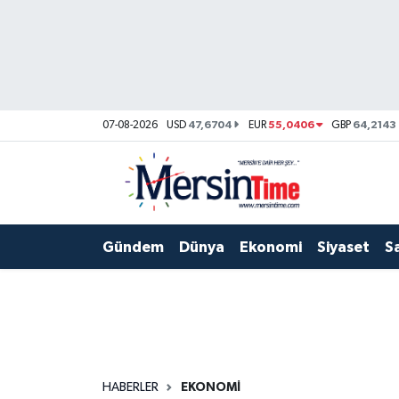
Asayiş
Hava Durumu
Bilim-Teknoloji
Trafik Durumu
47,6704
55,0406
64,2143
07-08-2026
USD
EUR
GBP
Çevre
Süper Lig Puan Durumu ve Fikstür
Dünya
Tüm Manşetler
Gündem
Dünya
Ekonomi
Siyaset
S
Eğitim
Son Dakika Haberleri
Ekonomi
Haber Arşivi
Gündem
Kültür-Sanat
HABERLER
EKONOMI