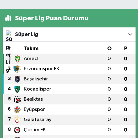
Süper Lig Puan Durumu
Süper Lig
#
Takım
O
P
1
Amed
0
0
2
Erzurumspor FK
0
0
3
Başakşehir
0
0
4
Kocaelispor
0
0
5
Beşiktaş
0
0
6
Eyüpspor
0
0
7
Galatasaray
0
0
8
Çorum FK
0
0