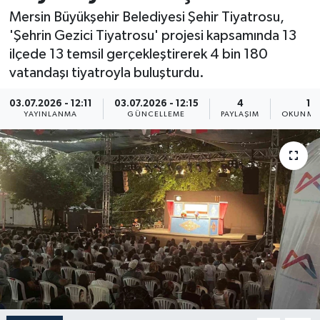
Mersin Büyükşehir Belediyesi Şehir Tiyatrosu,
Resmi İlan
'Şehrin Gezici Tiyatrosu' projesi kapsamında 13
ilçede 13 temsil gerçekleştirerek 4 bin 180
Sağlık
vatandaşı tiyatroyla buluşturdu.
Siyaset
03.07.2026 - 12:11
03.07.2026 - 12:15
4
1 
YAYINLANMA
GÜNCELLEME
PAYLAŞIM
OKUNMA 
Spor
Yaşam