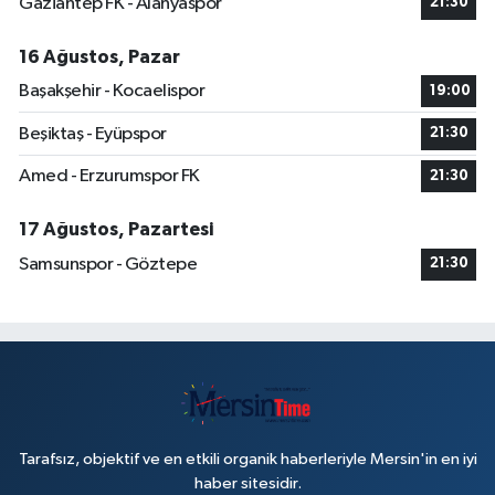
Gaziantep FK - Alanyaspor
21:30
16 Ağustos, Pazar
Başakşehir - Kocaelispor
19:00
Beşiktaş - Eyüpspor
21:30
Amed - Erzurumspor FK
21:30
17 Ağustos, Pazartesi
Samsunspor - Göztepe
21:30
Tarafsız, objektif ve en etkili organik haberleriyle Mersin'in en iyi
haber sitesidir.