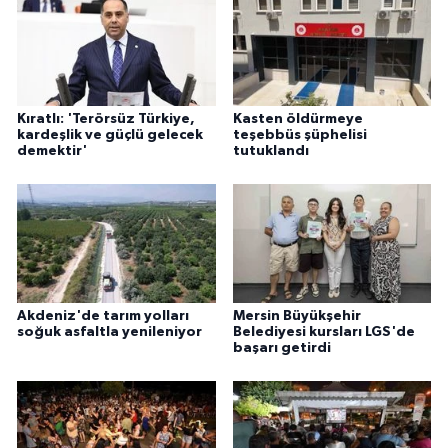
Kıratlı: 'Terörsüz Türkiye,
Kasten öldürmeye
kardeşlik ve güçlü gelecek
teşebbüs şüphelisi
demektir'
tutuklandı
Akdeniz'de tarım yolları
Mersin Büyükşehir
soğuk asfaltla yenileniyor
Belediyesi kursları LGS'de
başarı getirdi