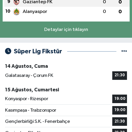
9
Gaziantep FK
0
0
10
Alanyaspor
0
0
Detaylar için tıklayın
Süper Lig Fikstür
14 Ağustos, Cuma
Galatasaray - Çorum FK
21:30
15 Ağustos, Cumartesi
Konyaspor - Rizespor
19:00
Kasımpaşa - Trabzonspor
19:00
Gençlerbirliği S.K. - Fenerbahçe
21:30