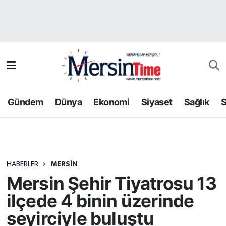
Asayiş
Hava Durumu
Bilim-Teknoloji
Trafik Durumu
Çevre
Süper Lig Puan Durumu ve Fikstür
Gündem
Dünya
Ekonomi
Siyaset
Sağlık
S
Dünya
Tüm Manşetler
Eğitim
Son Dakika Haberleri
HABERLER
MERSIN
Ekonomi
Haber Arşivi
Mersin Şehir Tiyatrosu 13
Gündem
ilçede 4 binin üzerinde
seyirciyle buluştu
Kültür-Sanat