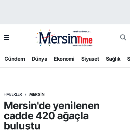
Asayiş
Hava Durumu
Bilim-Teknoloji
Trafik Durumu
Çevre
Süper Lig Puan Durumu ve Fikstür
Gündem
Dünya
Ekonomi
Siyaset
Sağlık
S
Dünya
Tüm Manşetler
Eğitim
Son Dakika Haberleri
HABERLER
MERSIN
Ekonomi
Haber Arşivi
Mersin'de yenilenen
Gündem
cadde 420 ağaçla
buluştu
Kültür-Sanat