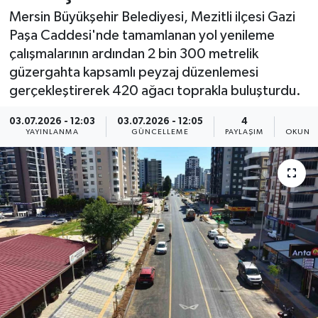
Mersin Büyükşehir Belediyesi, Mezitli ilçesi Gazi
Resmi İlan
Paşa Caddesi'nde tamamlanan yol yenileme
çalışmalarının ardından 2 bin 300 metrelik
Sağlık
güzergahta kapsamlı peyzaj düzenlemesi
gerçekleştirerek 420 ağacı toprakla buluşturdu.
Siyaset
03.07.2026 - 12:03
03.07.2026 - 12:05
4
1
Spor
YAYINLANMA
GÜNCELLEME
PAYLAŞIM
OKUNMA
Yaşam