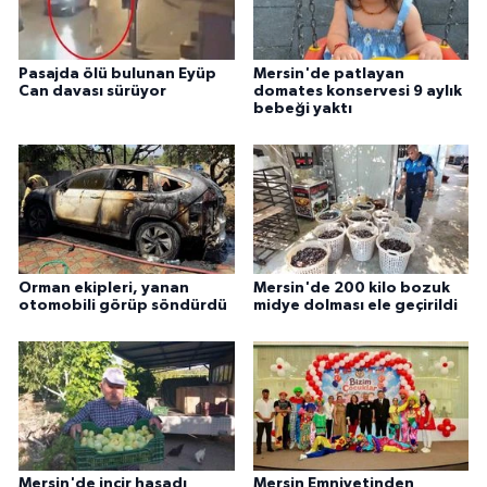
Pasajda ölü bulunan Eyüp
Mersin'de patlayan
Can davası sürüyor
domates konservesi 9 aylık
bebeği yaktı
Orman ekipleri, yanan
Mersin'de 200 kilo bozuk
otomobili görüp söndürdü
midye dolması ele geçirildi
Mersin'de incir hasadı
Mersin Emniyetinden