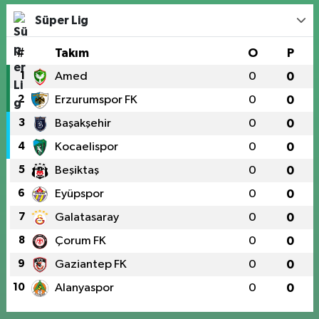
Süper Lig
#
Takım
O
P
1
Amed
0
0
2
Erzurumspor FK
0
0
3
Başakşehir
0
0
4
Kocaelispor
0
0
5
Beşiktaş
0
0
6
Eyüpspor
0
0
7
Galatasaray
0
0
8
Çorum FK
0
0
9
Gaziantep FK
0
0
10
Alanyaspor
0
0