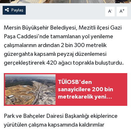
Paylaş
-
+
A
A
Mersin Büyükşehir Belediyesi, Mezitli ilçesi Gazi
Paşa Caddesi'nde tamamlanan yol yenileme
çalışmalarının ardından 2 bin 300 metrelik
güzergahta kapsamlı peyzaj düzenlemesi
gerçekleştirerek 420 ağacı toprakla buluşturdu.
TÜİOSB'den
sanayicilere 200 bin
metrekarelik yeni
yatırım fırsatı
Park ve Bahçeler Dairesi Başkanlığı ekiplerince
yürütülen çalışma kapsamında kaldırımlar