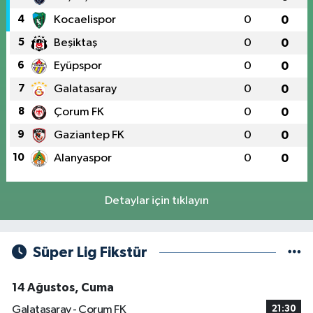
4
Kocaelispor
0
0
5
Beşiktaş
0
0
6
Eyüpspor
0
0
7
Galatasaray
0
0
8
Çorum FK
0
0
9
Gaziantep FK
0
0
10
Alanyaspor
0
0
Detaylar için tıklayın
Süper Lig Fikstür
14 Ağustos, Cuma
Galatasaray - Çorum FK
21:30