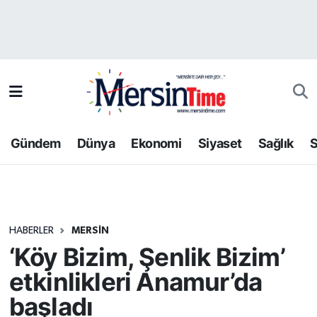
Asayiş
Hava Durumu
Bilim-Teknoloji
Trafik Durumu
Çevre
Süper Lig Puan Durumu ve Fikstür
Gündem
Dünya
Ekonomi
Siyaset
Sağlık
S
Dünya
Tüm Manşetler
Eğitim
Son Dakika Haberleri
HABERLER
MERSIN
Ekonomi
Haber Arşivi
‘Köy Bizim, Şenlik Bizim’
Gündem
etkinlikleri Anamur’da
başladı
Kültür-Sanat