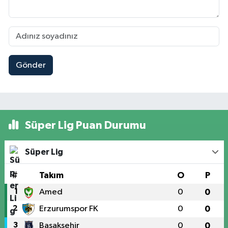
Gönder
Süper Lig Puan Durumu
Süper Lig
#
Takım
O
P
1
Amed
0
0
2
Erzurumspor FK
0
0
3
Başakşehir
0
0