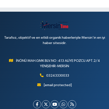
Tarafsız, objektif ve en etkili organik haberleriyle Mersin'in en iyi
haber sitesidir.
İNÖNÜ MAH.GMK BLV.NO :413 ALİYE POZCU APT.2/4
YENİŞEHİR-MERSİN
03243330033
[email protected]