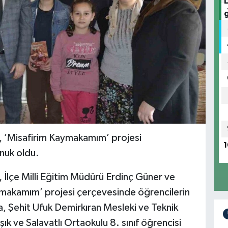
, ’Misafirim Kaymakamım’ projesi
1
nuk oldu.
 İlçe Milli Eğitim Müdürü Erdinç Güner ve
aymakamım’ projesi çerçevesinde öğrencilerin
, Şehit Ufuk Demirkıran Mesleki ve Teknik
Işık ve Salavatlı Ortaokulu 8. sınıf öğrencisi