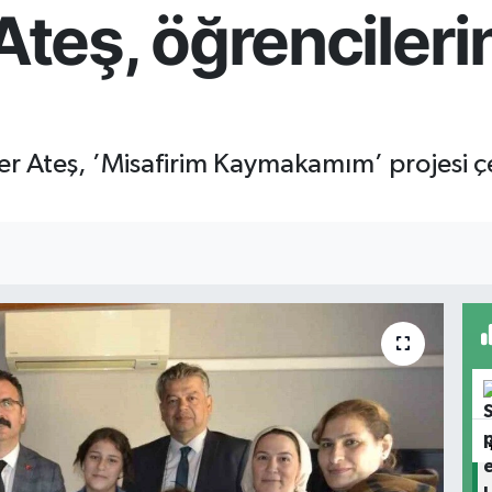
eş, öğrencilerin
r Ateş, ’Misafirim Kaymakamım’ projesi ç