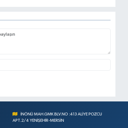
İNÖNÜ MAH.GMK BLV.NO :413 ALİYE POZCU
APT.2/4 YENİŞEHİR-MERSİN