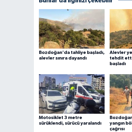
Bunlar da ilginizi çekebilir
Bozdoğan'da tahliye başladı,
Alevler ye
alevler sınıra dayandı
tehdit etti
başladı
Motosiklet 3 metre
Bozdoğan
sürüklendi, sürücü yaralandı
yangın bö
çağrısı