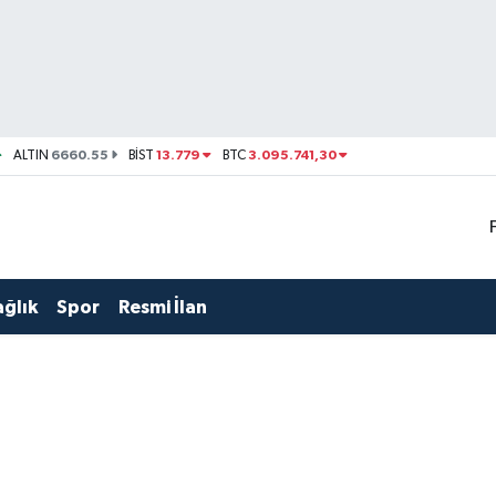
6660.55
13.779
3.095.741,30
ALTIN
BİST
BTC
ağlık
Spor
Resmi İlan