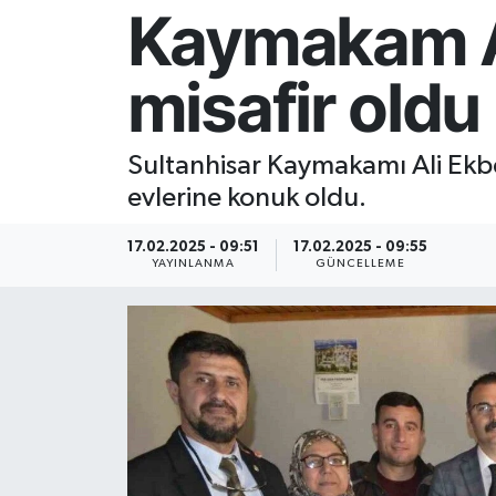
Kaymakam At
Resmi İlan
misafir oldu
Sağlık
Siyaset
Sultanhisar Kaymakamı Ali Ekbe
evlerine konuk oldu.
Spor
17.02.2025 - 09:51
17.02.2025 - 09:55
Yaşam
YAYINLANMA
GÜNCELLEME