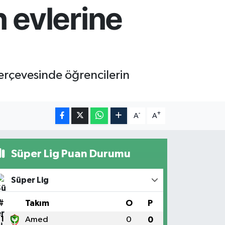
 evlerine
erçevesinde öğrencilerin
-
+
A
A
Süper Lig Puan Durumu
Süper Lig
#
Takım
O
P
1
Amed
0
0