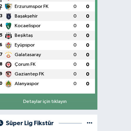
2
Erzurumspor FK
0
0
3
Başakşehir
0
0
4
Kocaelispor
0
0
5
Beşiktaş
0
0
6
Eyüpspor
0
0
7
Galatasaray
0
0
8
Çorum FK
0
0
9
Gaziantep FK
0
0
0
Alanyaspor
0
0
Detaylar için tıklayın
Süper Lig Fikstür