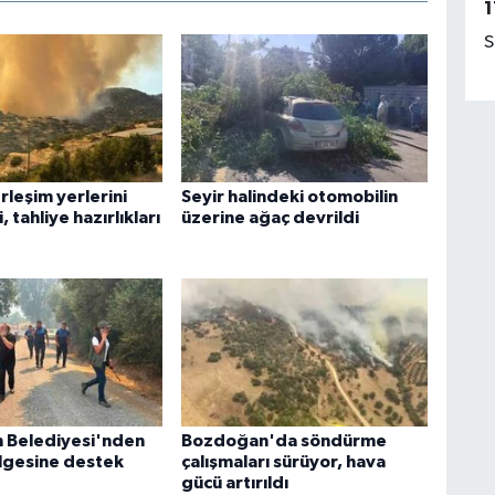
1
S
rleşim yerlerini
Seyir halindeki otomobilin
, tahliye hazırlıkları
üzerine ağaç devrildi
 Belediyesi'nden
Bozdoğan'da söndürme
lgesine destek
çalışmaları sürüyor, hava
gücü artırıldı