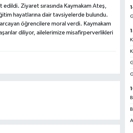
et edildi. Ziyaret sırasında Kaymakam Ateş,
1
ğitim hayatlarına dair tavsiyelerde bulundu.
G
k harcayan öğrencilere moral verdi. Kaymakam
1
rılar diliyor, ailelerimize misafirperverlikleri
K
K
G
G
1
B
B
A