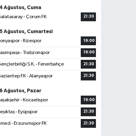
4 Ağustos, Cuma
alatasaray - Çorum FK
21:30
5 Ağustos, Cumartesi
onyaspor - Rizespor
19:00
asımpaşa - Trabzonspor
19:00
ençlerbirliği S.K. - Fenerbahçe
21:30
aziantep FK - Alanyaspor
21:30
6 Ağustos, Pazar
aşakşehir - Kocaelispor
19:00
eşiktaş - Eyüpspor
21:30
med - Erzurumspor FK
21:30