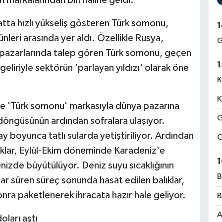
atta hızlı yükseliş gösteren Türk somonu,
1
nleri arasında yer aldı. Özellikle Rusya,
G
pazarlarında talep gören Türk somonu, geçen
1
 geliriyle sektörün 'parlayan yıldızı' olarak öne
K
K
 ve 'Türk somonu' markasıyla dünya pazarına
G
m döngüsünün ardından sofralara ulaşıyor.
ay boyunca tatlı sularda yetiştiriliyor. Ardından
G
klar, Eylül-Ekim döneminde Karadeniz'e
1
enizde büyütülüyor. Deniz suyu sıcaklığının
B
 süren süreç sonunda hasat edilen balıklar,
nra paketlenerek ihracata hazır hale geliyor.
B
A
oları aştı