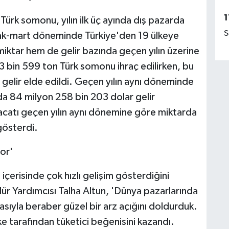
1
Türk somonu, yılın ilk üç ayında dış pazarda
S
ak-mart döneminde Türkiye'den 19 ülkeye
miktar hem de gelir bazında geçen yılın üzerine
 13 bin 599 ton Türk somonu ihraç edilirken, bu
 gelir elde edildi. Geçen yılın aynı döneminde
nda 84 milyon 258 bin 203 dolar gelir
acatı geçen yılın aynı dönemine göre miktarda
gösterdi.
or'
 içerisinde çok hızlı gelişim gösterdiğini
ür Yardımcısı Talha Altun, 'Dünya pazarlarında
ıyla beraber güzel bir arz açığını doldurduk.
ke tarafından tüketici beğenisini kazandı.