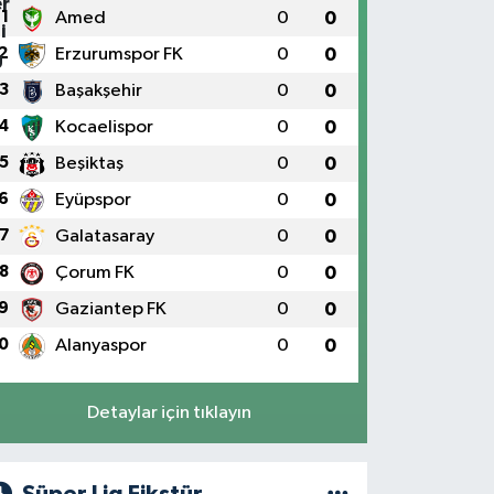
1
Amed
0
0
2
Erzurumspor FK
0
0
3
Başakşehir
0
0
4
Kocaelispor
0
0
5
Beşiktaş
0
0
6
Eyüpspor
0
0
7
Galatasaray
0
0
8
Çorum FK
0
0
9
Gaziantep FK
0
0
0
Alanyaspor
0
0
Detaylar için tıklayın