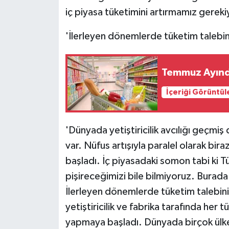
iç piyasa tüketimini artırmamız gereki
'İlerleyen dönemlerde tüketim talebi
Temmuz Ayında
İçeriği Görüntül
'Dünyada yetiştiricilik avcılığı geçmi
var. Nüfus artışıyla paralel olarak bira
başladı. İç piyasadaki somon tabi ki Tü
pişireceğimizi bile bilmiyoruz. Bura
İlerleyen dönemlerde tüketim talebini
yetiştiricilik ve fabrika tarafında her 
yapmaya başladı. Dünyada birçok ülke 