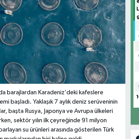
da barajlardan Karadeniz'deki kafeslere
1
mi başladı. Yaklaşık 7 aylık deniz serüveninin
r, başta Rusya, Japonya ve Avrupa ülkeleri
rken, sektör yılın ilk çeyreğinde 91 milyon
n parlayan su ürünleri arasında gösterilen Türk
 markalarından biri haline geldi.