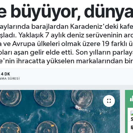
 büyüyor, dünyay
ylarında barajlardan Karadeniz'deki kafes
adı. Yaklaşık 7 aylık deniz serüveninin a
ve Avrupa ülkeleri olmak üzere 19 farklı ül
ları aşan gelir elde etti. Son yılların parl
'nin ihracatta yükselen markalarından biri
4 DK
MA SÜRESI