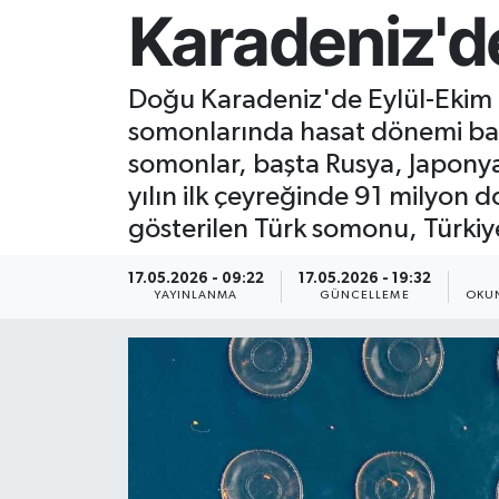
Karadeniz'de
Resmi İlan
Doğu Karadeniz'de Eylül-Ekim a
Sağlık
somonlarında hasat dönemi başl
Siyaset
somonlar, başta Rusya, Japonya 
yılın ilk çeyreğinde 91 milyon do
Spor
gösterilen Türk somonu, Türkiye
Yaşam
17.05.2026 - 09:22
17.05.2026 - 19:32
YAYINLANMA
GÜNCELLEME
OKUN