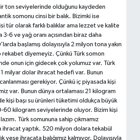
bir ton seviyelerinde olduğunu kaydeden
tik somonu cinsi bir balık. Bizimki ise
i tür olarak farklı balıklar ama lezzet ve kalite
3-6 ve yağ oranı açısından biraz daha
arda başlamış dolayısıyla 2 milyon tona yakın
akip rekabet diyemeyiz. Çünkü Türk somon
inde onun için gidecek çok yolumuz var. Türk
 milyar dolar ihracat hedefi var. Bunun
 canlanması gerekiyor. Çünkü iç piyasada kişi
mimiz var. Bunun dünya ortalaması 21 kilogram
e kişi başı su ürünleri tüketimi oldukça büyük
60 kilogram seviyelerinde oluyor. Bizim kişi
z lazım. Türk somununa sahip çıkmamız
 ihracat yaptık. 520 milyon dolara tekabül
ık yese ihracata balığımız kalmıyor. Dolayısıyla