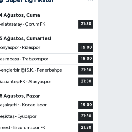
Süper Lig Fikstür
4 Ağustos, Cuma
alatasaray - Çorum FK
21:30
5 Ağustos, Cumartesi
onyaspor - Rizespor
19:00
asımpaşa - Trabzonspor
19:00
ençlerbirliği S.K. - Fenerbahçe
21:30
aziantep FK - Alanyaspor
21:30
6 Ağustos, Pazar
aşakşehir - Kocaelispor
19:00
eşiktaş - Eyüpspor
21:30
med - Erzurumspor FK
21:30