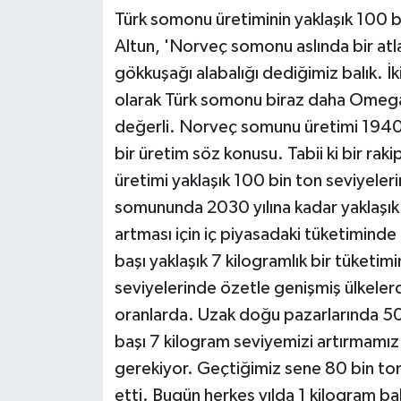
Türk somonu üretiminin yaklaşık 100 
Altun, 'Norveç somonu aslında bir atlan
gökkuşağı alabalığı dediğimiz balık. İkis
olarak Türk somonu biraz daha Omega 
değerli. Norveç somunu üretimi 1940'l
bir üretim söz konusu. Tabii ki bir r
üretimi yaklaşık 100 bin ton seviyeler
somununda 2030 yılına kadar yaklaşık 1
artması için iç piyasadaki tüketiminde
başı yaklaşık 7 kilogramlık bir tüketi
seviyelerinde özetle genişmiş ülkelerd
oranlarda. Uzak doğu pazarlarında 50-
başı 7 kilogram seviyemizi artırmamı
gerekiyor. Geçtiğimiz sene 80 bin ton
etti. Bugün herkes yılda 1 kilogram bal