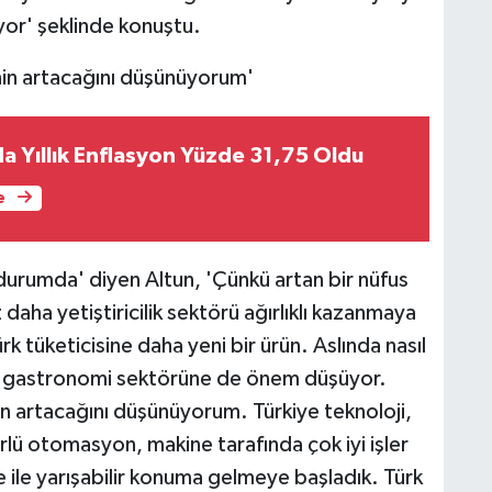
yor' şeklinde konuştu.
nin artacağını düşünüyorum'
 Yıllık Enflasyon Yüzde 31,75 Oldu
e
ş durumda' diyen Altun, 'Çünkü artan bir nüfus
z daha yetiştiricilik sektörü ağırlıklı kazanmaya
rk tüketicisine daha yeni bir ürün. Aslında nasıl
da gastronomi sektörüne de önem düşüyor.
n artacağını düşünüyorum. Türkiye teknoloji,
türlü otomasyon, makine tarafında çok iyi işler
ile yarışabilir konuma gelmeye başladık. Türk