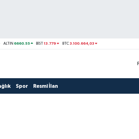
6660.55
13.779
3.100.664,03
ALTIN
BİST
BTC
ağlık
Spor
Resmi İlan