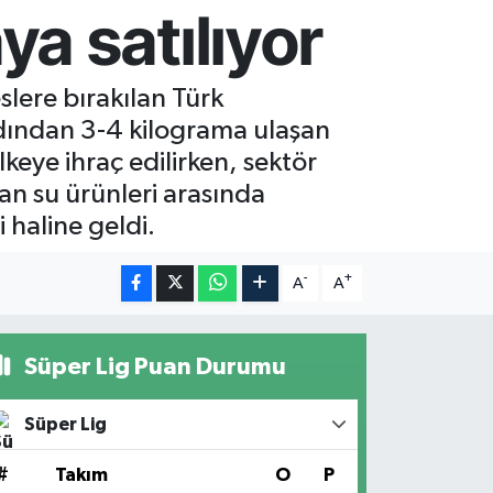
a satılıyor
lere bırakılan Türk
rdından 3-4 kilograma ulaşan
keye ihraç edilirken, sektör
ayan su ürünleri arasında
 haline geldi.
-
+
A
A
Süper Lig Puan Durumu
Süper Lig
#
Takım
O
P