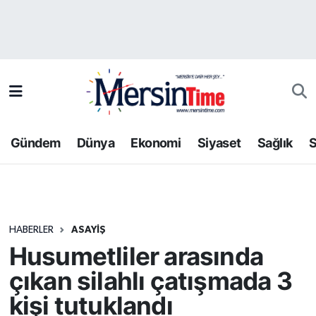
Asayiş
Hava Durumu
Bilim-Teknoloji
Trafik Durumu
Çevre
Süper Lig Puan Durumu ve Fikstür
Gündem
Dünya
Ekonomi
Siyaset
Sağlık
S
Dünya
Tüm Manşetler
Eğitim
Son Dakika Haberleri
HABERLER
ASAYIŞ
Ekonomi
Haber Arşivi
Husumetliler arasında
Gündem
çıkan silahlı çatışmada 3
kişi tutuklandı
Kültür-Sanat