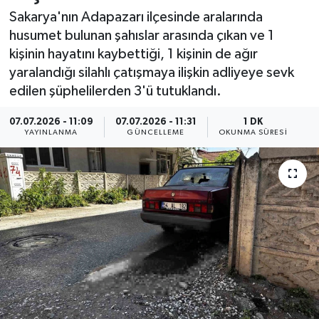
Sakarya'nın Adapazarı ilçesinde aralarında
Resmi İlan
husumet bulunan şahıslar arasında çıkan ve 1
kişinin hayatını kaybettiği, 1 kişinin de ağır
Sağlık
yaralandığı silahlı çatışmaya ilişkin adliyeye sevk
edilen şüphelilerden 3'ü tutuklandı.
Siyaset
07.07.2026 - 11:09
07.07.2026 - 11:31
1 DK
Spor
YAYINLANMA
GÜNCELLEME
OKUNMA SÜRESI
Yaşam