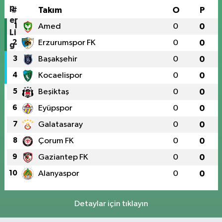
#
Takım
O
P
1
Amed
0
0
2
Erzurumspor FK
0
0
3
Başakşehir
0
0
4
Kocaelispor
0
0
5
Beşiktaş
0
0
6
Eyüpspor
0
0
7
Galatasaray
0
0
8
Çorum FK
0
0
9
Gaziantep FK
0
0
10
Alanyaspor
0
0
Detaylar için tıklayın