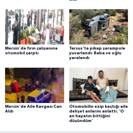
Mersin'de fırın çalışanına
Tarsus'ta pikap şarampole
otomobil çarptı
yuvarlandı: Baba ve oğlu
yaralandı
Mersin'de Aile Kavgası Can
Otomobilin ezip kaçtığı aile
Aldı
dehşet anlarını anlattı: 'O
an hayatın bittiğini
düşündüm'