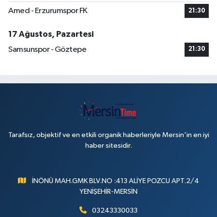
Amed - Erzurumspor FK
21:30
17 Ağustos, Pazartesi
Samsunspor - Göztepe
21:30
Tarafsız, objektif ve en etkili organik haberleriyle Mersin'in en iyi
haber sitesidir.
İNÖNÜ MAH.GMK BLV.NO :413 ALİYE POZCU APT.2/4
YENİŞEHİR-MERSİN
03243330033