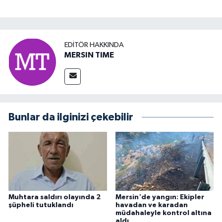
EDITÖR HAKKINDA
MERSIN TIME
Bunlar da ilginizi çekebilir
Muhtara saldırı olayında 2
Mersin'de yangın: Ekipler
şüpheli tutuklandı
havadan ve karadan
müdahaleyle kontrol altına
aldı