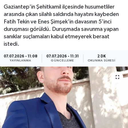
Gaziantep'in Şehitkamil ilçesinde husumetliler
Resmi İlan
arasında çıkan silahlı saldırıda hayatını kaybeden
Fatih Tekin ve Enes Şimşek'in davasının 5'inci
Sağlık
duruşması görüldü. Duruşmada savunma yapan
sanıklar suçlamaları kabul etmeyerek beraat
Siyaset
istedi.
Spor
07.07.2026 - 11:08
07.07.2026 - 11:31
2 DK
YAYINLANMA
GÜNCELLEME
OKUNMA SÜRESI
Yaşam