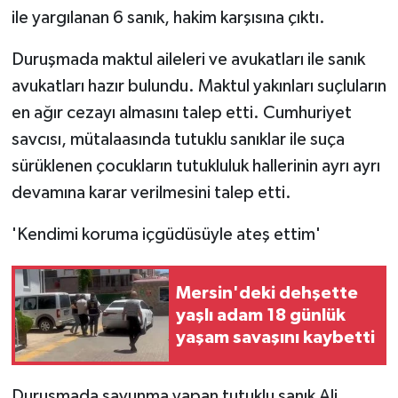
ile yargılanan 6 sanık, hakim karşısına çıktı.
Duruşmada maktul aileleri ve avukatları ile sanık
avukatları hazır bulundu. Maktul yakınları suçluların
en ağır cezayı almasını talep etti. Cumhuriyet
savcısı, mütalaasında tutuklu sanıklar ile suça
sürüklenen çocukların tutukluluk hallerinin ayrı ayrı
devamına karar verilmesini talep etti.
'Kendimi koruma içgüdüsüyle ateş ettim'
Mersin'deki dehşette
yaşlı adam 18 günlük
yaşam savaşını kaybetti
Duruşmada savunma yapan tutuklu sanık Ali