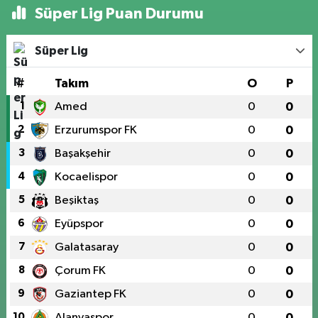
Süper Lig Puan Durumu
Süper Lig
#
Takım
O
P
1
Amed
0
0
2
Erzurumspor FK
0
0
3
Başakşehir
0
0
4
Kocaelispor
0
0
5
Beşiktaş
0
0
6
Eyüpspor
0
0
7
Galatasaray
0
0
8
Çorum FK
0
0
9
Gaziantep FK
0
0
10
Alanyaspor
0
0