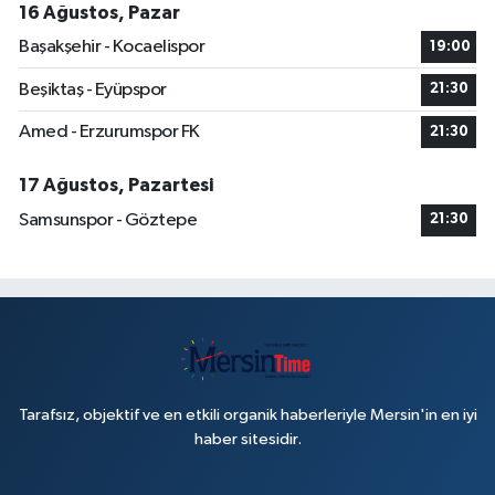
16 Ağustos, Pazar
Başakşehir - Kocaelispor
19:00
Beşiktaş - Eyüpspor
21:30
Amed - Erzurumspor FK
21:30
17 Ağustos, Pazartesi
Samsunspor - Göztepe
21:30
Tarafsız, objektif ve en etkili organik haberleriyle Mersin'in en iyi
haber sitesidir.