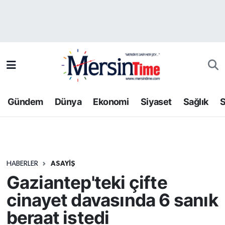
Asayiş
Hava Durumu
Bilim-Teknoloji
Trafik Durumu
Çevre
Süper Lig Puan Durumu ve Fikstür
Gündem
Dünya
Ekonomi
Siyaset
Sağlık
S
Dünya
Tüm Manşetler
Eğitim
Son Dakika Haberleri
HABERLER
ASAYIŞ
Ekonomi
Haber Arşivi
Gaziantep'teki çifte
Gündem
cinayet davasında 6 sanık
beraat istedi
Kültür-Sanat