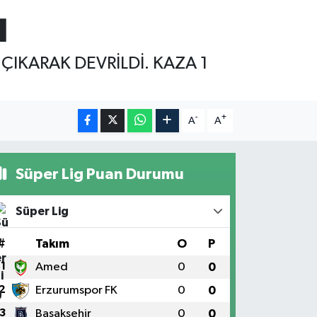
ı
IKARAK DEVRİLDİ. KAZA 1
-
+
A
A
Süper Lig Puan Durumu
Süper Lig
#
Takım
O
P
1
Amed
0
0
2
Erzurumspor FK
0
0
3
Başakşehir
0
0