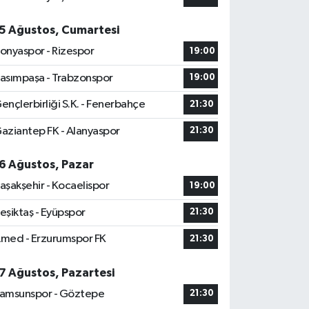
5 Ağustos, Cumartesi
onyaspor - Rizespor
19:00
asımpaşa - Trabzonspor
19:00
ençlerbirliği S.K. - Fenerbahçe
21:30
aziantep FK - Alanyaspor
21:30
6 Ağustos, Pazar
aşakşehir - Kocaelispor
19:00
eşiktaş - Eyüpspor
21:30
med - Erzurumspor FK
21:30
7 Ağustos, Pazartesi
amsunspor - Göztepe
21:30