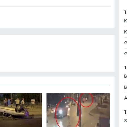
1
K
K
G
G
1
B
B
A
1
S