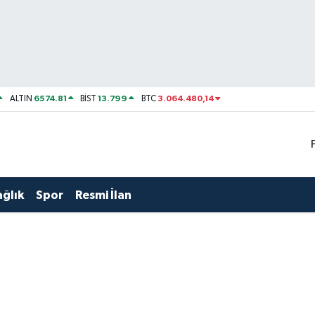
6574.81
13.799
3.064.480,14
ALTIN
BİST
BTC
ağlık
Spor
Resmi İlan