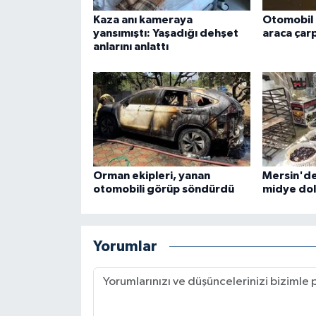
Kaza anı kameraya
Otomobil 
yansımıştı: Yaşadığı dehşet
araca çarp
anlarını anlattı
Orman ekipleri, yanan
Mersin'de
otomobili görüp söndürdü
midye dolm
Yorumlar