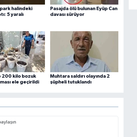
park halindeki
Pasajda ölü bulunan Eyüp Can
tı: 5 yaralı
davası sürüyor
 200 kilo bozuk
Muhtara saldırı olayında 2
ası ele geçirildi
şüpheli tutuklandı