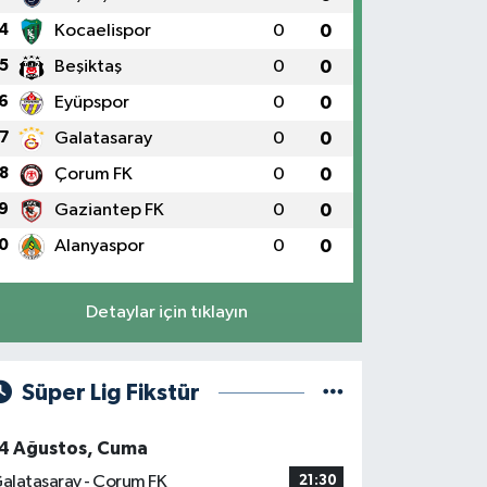
4
Kocaelispor
0
0
5
Beşiktaş
0
0
6
Eyüpspor
0
0
7
Galatasaray
0
0
8
Çorum FK
0
0
9
Gaziantep FK
0
0
0
Alanyaspor
0
0
Detaylar için tıklayın
Süper Lig Fikstür
4 Ağustos, Cuma
alatasaray - Çorum FK
21:30