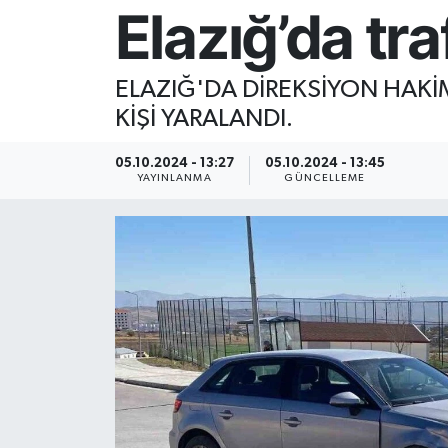
Elazığ’da tra
Resmi İlan
ELAZIĞ'DA DİREKSİYON HAKİ
Sağlık
KİŞİ YARALANDI.
Siyaset
05.10.2024 - 13:27
05.10.2024 - 13:45
YAYINLANMA
GÜNCELLEME
Spor
Yaşam