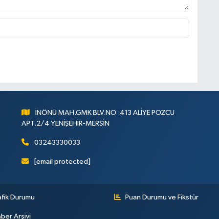
İNÖNÜ MAH.GMK BLV.NO :413 ALİYE POZCU
APT.2/4 YENİŞEHİR-MERSİN
03243330033
[email protected]
afik Durumu
Puan Durumu ve Fikstür
ber Arşivi