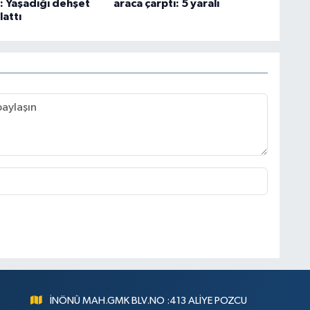
ı: Yaşadığı dehşet
araca çarptı: 5 yaralı
lattı
İNÖNÜ MAH.GMK BLV.NO :413 ALİYE POZCU