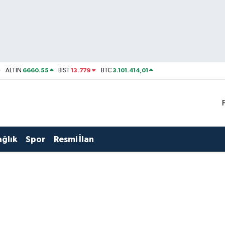
6660.55
13.779
3.101.414,01
ALTIN
BİST
BTC
ağlık
Spor
Resmi İlan