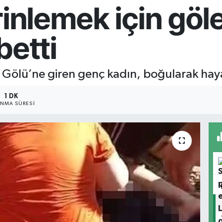
rinlemek için göl
betti
r Gölü’ne giren genç kadın, boğularak haya
1 DK
NMA SÜRESI