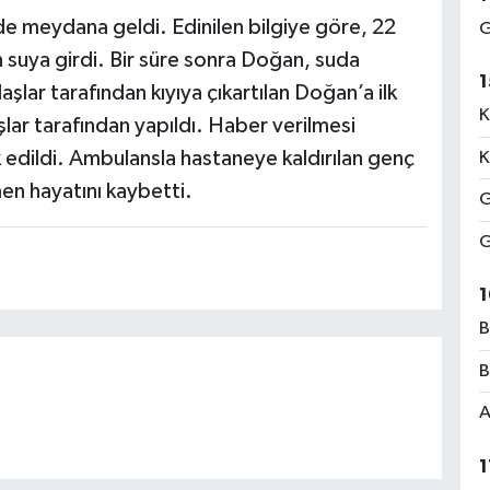
de meydana geldi. Edinilen bilgiye göre, 22
G
 suya girdi. Bir süre sonra Doğan, suda
1
lar tarafından kıyıya çıkartılan Doğan’a ilk
K
lar tarafından yapıldı. Haber verilmesi
vk edildi. Ambulansla hastaneye kaldırılan genç
K
en hayatını kaybetti.
G
G
1
B
B
A
1