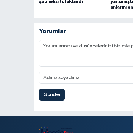
şüphelisi tutuklandı
yansımışt
anlarını an
Yorumlar
Gönder