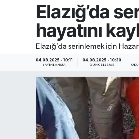
Elazığ’da se
Resmi İlan
hayatını kay
Sağlık
Siyaset
Elazığ’da serinlemek için Haza
Spor
04.08.2025 - 10:11
04.08.2025 - 10:30
YAYINLANMA
GÜNCELLEME
OKU
Yaşam