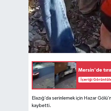
Mersin'de tırı
İçeriği Görüntül
Elazığ’da serinlemek için Hazar Gölü’
kaybetti.