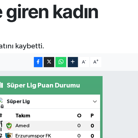
e giren kadın
tını kaybetti.
-
+
A
A
Süper Lig Puan Durumu
Süper Lig
#
Takım
O
P
1
Amed
0
0
2
Erzurumspor FK
0
0