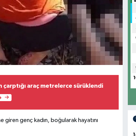
1
n çarptığı araç metrelerce sürüklendi
e
ne giren genç kadın, boğularak hayatını
1