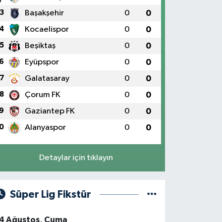
3
Başakşehir
0
0
4
Kocaelispor
0
0
5
Beşiktaş
0
0
6
Eyüpspor
0
0
7
Galatasaray
0
0
8
Çorum FK
0
0
9
Gaziantep FK
0
0
0
Alanyaspor
0
0
Detaylar için tıklayın
Süper Lig Fikstür
4 Ağustos, Cuma