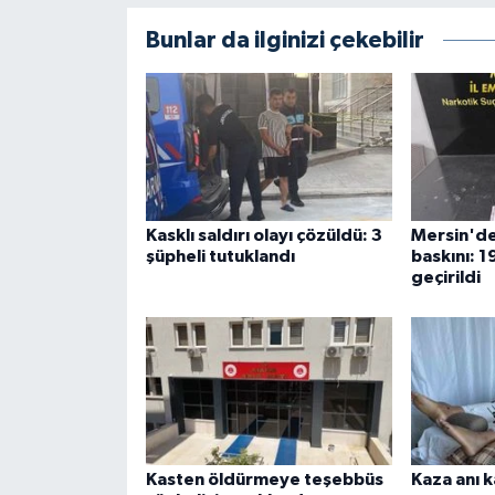
Bunlar da ilginizi çekebilir
Kasklı saldırı olayı çözüldü: 3
Mersin'de
şüpheli tutuklandı
baskını: 1
geçirildi
Kasten öldürmeye teşebbüs
Kaza anı 