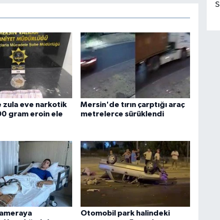
S
 zula eve narkotik
Mersin'de tırın çarptığı araç
90 gram eroin ele
metrelerce sürüklendi
kameraya
Otomobil park halindeki