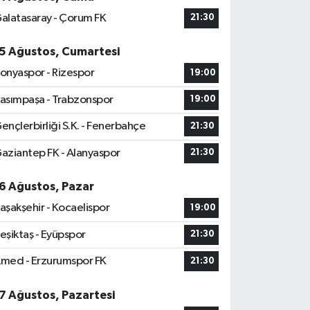
alatasaray - Çorum FK
21:30
5 Ağustos, Cumartesi
onyaspor - Rizespor
19:00
asımpaşa - Trabzonspor
19:00
ençlerbirliği S.K. - Fenerbahçe
21:30
aziantep FK - Alanyaspor
21:30
6 Ağustos, Pazar
aşakşehir - Kocaelispor
19:00
eşiktaş - Eyüpspor
21:30
med - Erzurumspor FK
21:30
7 Ağustos, Pazartesi