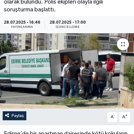
olarak bulundu. Polis ekipleri olayla ilgili
soruşturma başlattı.
Resmi İlan
28.07.2025 - 16:46
28.07.2025 - 17:00
Sağlık
YAYINLANMA
GÜNCELLEME
Siyaset
Spor
Yaşam
Paylaş
-
+
A
A
Edirne’de bir apartman dairesinde kötü kokuların