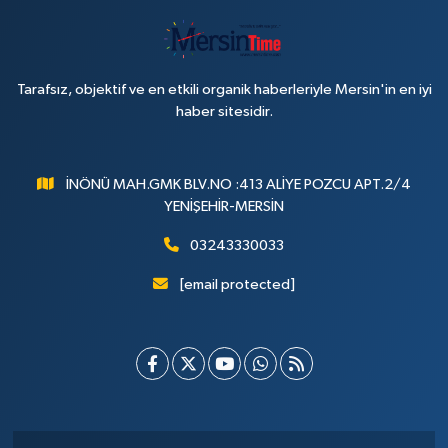
Tarafsız, objektif ve en etkili organik haberleriyle Mersin'in en iyi
haber sitesidir.
İNÖNÜ MAH.GMK BLV.NO :413 ALİYE POZCU APT.2/4
YENİŞEHİR-MERSİN
03243330033
[email protected]