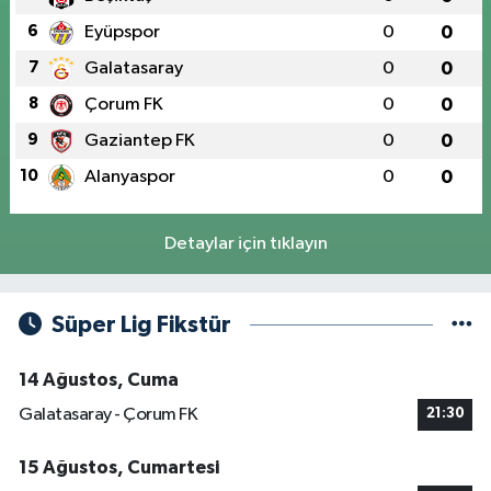
6
Eyüpspor
0
0
7
Galatasaray
0
0
8
Çorum FK
0
0
9
Gaziantep FK
0
0
10
Alanyaspor
0
0
Detaylar için tıklayın
Süper Lig Fikstür
14 Ağustos, Cuma
Galatasaray - Çorum FK
21:30
15 Ağustos, Cumartesi