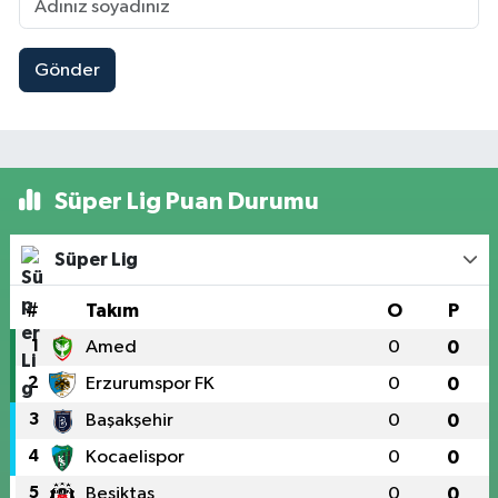
Gönder
Süper Lig Puan Durumu
Süper Lig
#
Takım
O
P
1
Amed
0
0
2
Erzurumspor FK
0
0
3
Başakşehir
0
0
4
Kocaelispor
0
0
5
Beşiktaş
0
0