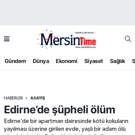
Asayiş
Hava Durumu
Bilim-Teknoloji
Trafik Durumu
Çevre
Süper Lig Puan Durumu ve Fikstür
Gündem
Dünya
Ekonomi
Siyaset
Sağlık
S
Dünya
Tüm Manşetler
Eğitim
Son Dakika Haberleri
HABERLER
ASAYIŞ
Ekonomi
Haber Arşivi
Edirne’de şüpheli ölüm
Gündem
Edirne’de bir apartman dairesinde kötü kokuların
yayılması üzerine girilen evde, yaşlı bir adam ölü
Kültür-Sanat