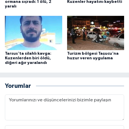
ormana sıçradı: 1 ölü, 2
Kuzenler hayatını kaybetti
yaralı
Tarsus'ta silahlı kavga:
Turizm bölgesi Taşucu'na
Kuzenlerden biri öldü,
huzur veren uygulama
diğeri ağır yaralandı
Yorumlar