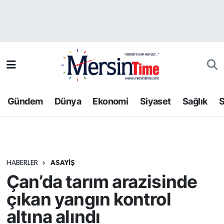
Asayiş
Hava Durumu
Bilim-Teknoloji
Trafik Durumu
Çevre
Süper Lig Puan Durumu ve Fikstür
Gündem
Dünya
Ekonomi
Siyaset
Sağlık
S
Dünya
Tüm Manşetler
Eğitim
Son Dakika Haberleri
HABERLER
ASAYIŞ
Ekonomi
Haber Arşivi
Çan’da tarım arazisinde
Gündem
çıkan yangın kontrol
altına alındı
Kültür-Sanat