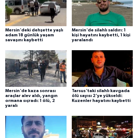
Mersin'deki dehşette yaşlı
Mersin'de silahlı saldırı: 1
adam 18 günlük yaşam
kişi hayatını kaybetti, 1 kişi
savaşını kaybetti
yaralandı
Mersin'de kaza sonrası
Tarsus'taki silahlı kavgada
araçlar alev aldı, yangın
ölü sayısı 2'ye yükseldi:
ormana sıçradı: 1 ölü, 2
Kuzenler hayatını kaybetti
yaralı