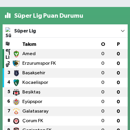
Süper Lig Puan Durumu
Süper Lig
#
Takım
O
P
1
Amed
0
0
2
Erzurumspor FK
0
0
3
Başakşehir
0
0
4
Kocaelispor
0
0
5
Beşiktaş
0
0
6
Eyüpspor
0
0
7
Galatasaray
0
0
8
Çorum FK
0
0