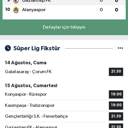
9
Gaziantep FK
0
0
10
Alanyaspor
0
0
Detaylar için tıklayın
Süper Lig Fikstür
14 Ağustos, Cuma
Galatasaray - Çorum FK
21:30
15 Ağustos, Cumartesi
Konyaspor - Rizespor
19:00
Kasımpaşa - Trabzonspor
19:00
Gençlerbirliği S.K. - Fenerbahçe
21:30
Gaziantep FK - Alanyaspor
21:30