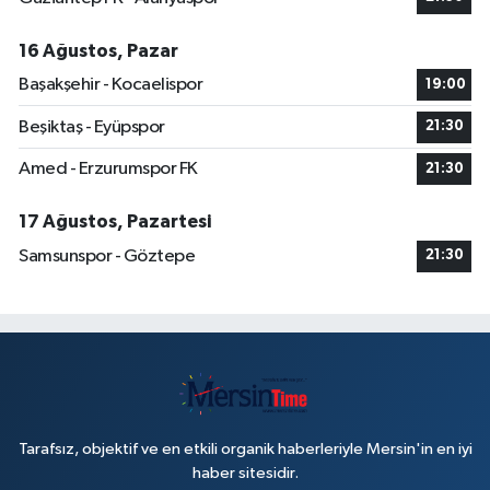
16 Ağustos, Pazar
Başakşehir - Kocaelispor
19:00
Beşiktaş - Eyüpspor
21:30
Amed - Erzurumspor FK
21:30
17 Ağustos, Pazartesi
Samsunspor - Göztepe
21:30
Tarafsız, objektif ve en etkili organik haberleriyle Mersin'in en iyi
haber sitesidir.