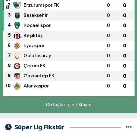
2
Erzurumspor FK
0
0
3
Başakşehir
0
0
4
Kocaelispor
0
0
5
Beşiktaş
0
0
6
Eyüpspor
0
0
7
Galatasaray
0
0
8
Çorum FK
0
0
9
Gaziantep FK
0
0
10
Alanyaspor
0
0
Detaylar için tıklayın
Süper Lig Fikstür