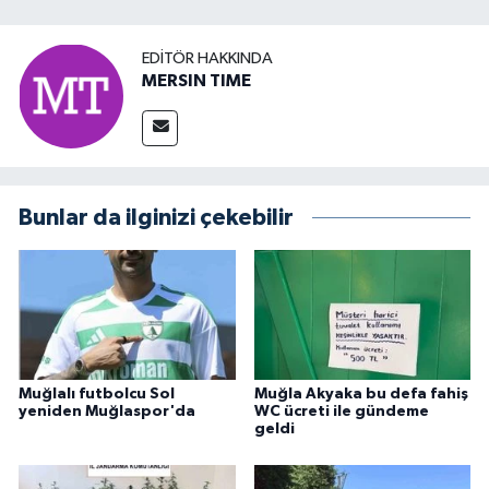
EDITÖR HAKKINDA
MERSIN TIME
Bunlar da ilginizi çekebilir
Muğlalı futbolcu Sol
Muğla Akyaka bu defa fahiş
yeniden Muğlaspor'da
WC ücreti ile gündeme
geldi