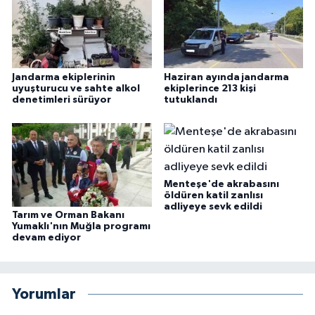
Jandarma ekiplerinin
Haziran ayında jandarma
uyuşturucu ve sahte alkol
ekiplerince 213 kişi
denetimleri sürüyor
tutuklandı
Menteşe'de akrabasını
öldüren katil zanlısı
adliyeye sevk edildi
Tarım ve Orman Bakanı
Yumaklı'nın Muğla programı
devam ediyor
Yorumlar