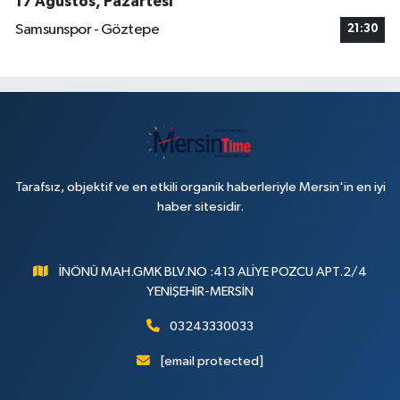
17 Ağustos, Pazartesi
Samsunspor - Göztepe
21:30
Tarafsız, objektif ve en etkili organik haberleriyle Mersin'in en iyi
haber sitesidir.
İNÖNÜ MAH.GMK BLV.NO :413 ALİYE POZCU APT.2/4
YENİŞEHİR-MERSİN
03243330033
[email protected]