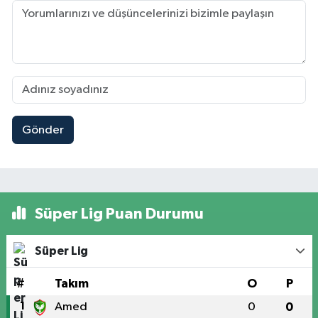
Gönder
Süper Lig Puan Durumu
Süper Lig
#
Takım
O
P
1
Amed
0
0