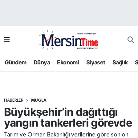
Asayiş
Hava Durumu
Bilim-Teknoloji
Trafik Durumu
Çevre
Süper Lig Puan Durumu ve Fikstür
Gündem
Dünya
Ekonomi
Siyaset
Sağlık
S
Dünya
Tüm Manşetler
Eğitim
Son Dakika Haberleri
HABERLER
MUĞLA
Ekonomi
Haber Arşivi
Büyükşehir’in dağıttığı
Gündem
yangın tankerleri görevde
Kültür-Sanat
Tarım ve Orman Bakanlığı verilerine göre son on