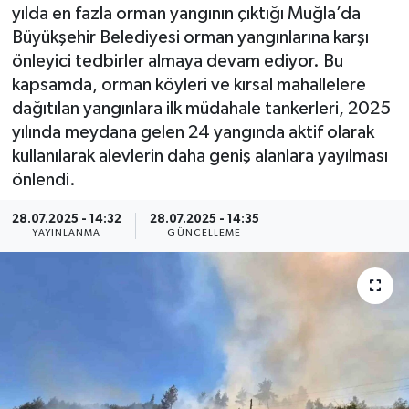
yılda en fazla orman yangının çıktığı Muğla’da
Resmi İlan
Büyükşehir Belediyesi orman yangınlarına karşı
önleyici tedbirler almaya devam ediyor. Bu
Sağlık
kapsamda, orman köyleri ve kırsal mahallelere
dağıtılan yangınlara ilk müdahale tankerleri, 2025
Siyaset
yılında meydana gelen 24 yangında aktif olarak
kullanılarak alevlerin daha geniş alanlara yayılması
Spor
önlendi.
Yaşam
28.07.2025 - 14:32
28.07.2025 - 14:35
YAYINLANMA
GÜNCELLEME