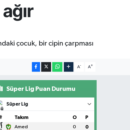
 ağır
ndaki çocuk, bir cipin çarpması
-
+
A
A
Süper Lig Puan Durumu
Süper Lig
#
Takım
O
P
1
Amed
0
0