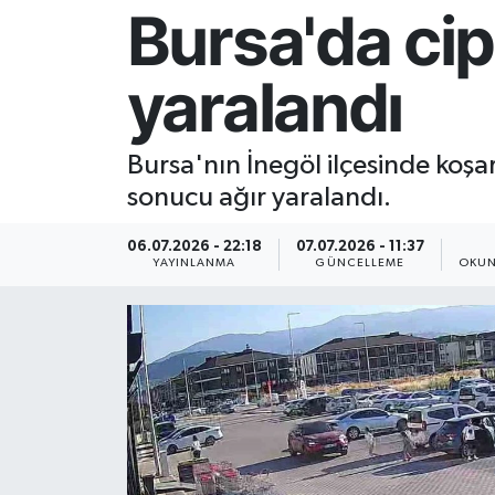
Bursa'da cip
Resmi İlan
yaralandı
Sağlık
Siyaset
Bursa'nın İnegöl ilçesinde koşa
sonucu ağır yaralandı.
Spor
06.07.2026 - 22:18
07.07.2026 - 11:37
Yaşam
YAYINLANMA
GÜNCELLEME
OKUN