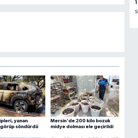
1
S
pleri, yanan
Mersin'de 200 kilo bozuk
 görüp söndürdü
midye dolması ele geçirildi