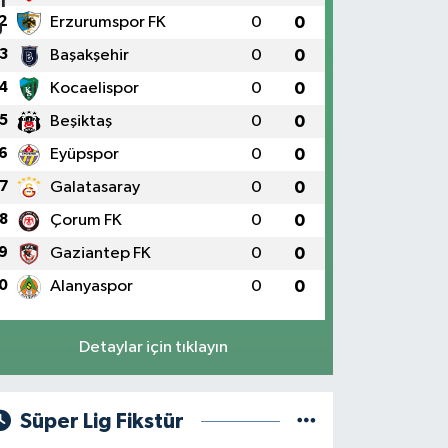
2
Erzurumspor FK
0
0
3
Başakşehir
0
0
4
Kocaelispor
0
0
5
Beşiktaş
0
0
6
Eyüpspor
0
0
7
Galatasaray
0
0
8
Çorum FK
0
0
9
Gaziantep FK
0
0
0
Alanyaspor
0
0
Detaylar için tıklayın
Süper Lig Fikstür