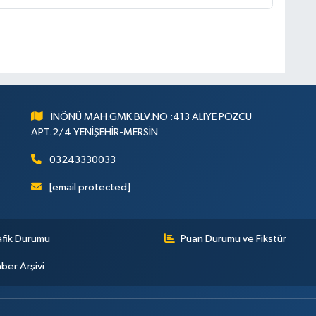
İNÖNÜ MAH.GMK BLV.NO :413 ALİYE POZCU
APT.2/4 YENİŞEHİR-MERSİN
03243330033
[email protected]
afik Durumu
Puan Durumu ve Fikstür
ber Arşivi