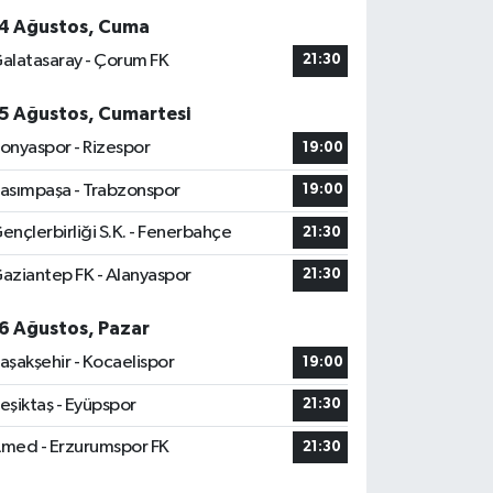
4 Ağustos, Cuma
alatasaray - Çorum FK
21:30
5 Ağustos, Cumartesi
onyaspor - Rizespor
19:00
asımpaşa - Trabzonspor
19:00
ençlerbirliği S.K. - Fenerbahçe
21:30
aziantep FK - Alanyaspor
21:30
6 Ağustos, Pazar
aşakşehir - Kocaelispor
19:00
eşiktaş - Eyüpspor
21:30
med - Erzurumspor FK
21:30