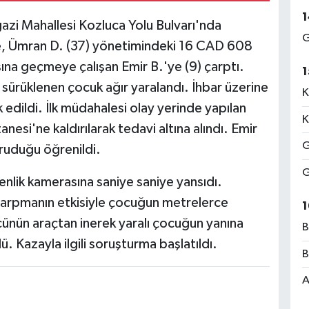
1
azi Mahallesi Kozluca Yolu Bulvarı'nda
G
re, Ümran D. (37) yönetimindeki 16 CAD 608
ısına geçmeye çalışan Emir B.'ye (9) çarptı.
1
 sürüklenen çocuk ağır yaralandı. İhbar üzerine
K
k edildi. İlk müdahalesi olay yerinde yapılan
K
esi'ne kaldırılarak tedavi altına alındı. Emir
G
oruduğu öğrenildi.
G
venlik kamerasına saniye saniye yansıdı.
çarpmanın etkisiyle çocuğun metrelerce
1
cünün araçtan inerek yaralı çocuğun yanına
B
. Kazayla ilgili soruşturma başlatıldı.
B
A