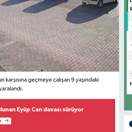
un karşısına geçmeye çalışan 9 yaşındaki
1
yaralandı.
ulunan Eyüp Can davası sürüyor
e