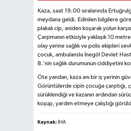
Kaza, saat 19.00 sıralarında Ertuğrulg
meydana geldi. Edinilen bilgilere gö
plakalı cip, aniden koşarak yolun karş
Çarpmanın etkisiyle yaklaşık 10 metre
olay yerine sağlık ve polis ekipleri sev
çocuk, ambulansla İnegöl Devlet Hastan
B.'nin sağlık durumunun ciddiyetini k
Öte yandan, kaza anı bir iş yerinin gü
Görüntülerde cipin çocuğa çarptığı, 
sürüklendiği ve kazanın ardından sürü
koşup, yardım etmeye çalıştığı görüldü
Kaynak:
İHA