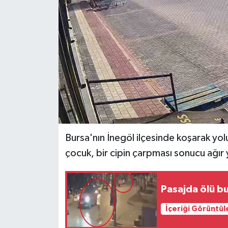
Bursa'nın İnegöl ilçesinde koşarak yol
çocuk, bir cipin çarpması sonucu ağır 
Pasajda ölü b
İçeriği Görüntül