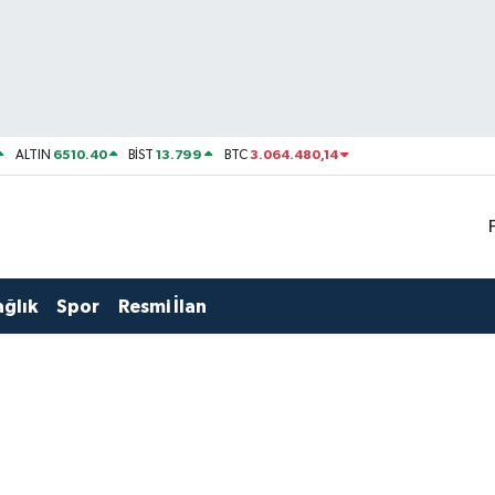
6510.40
13.799
3.064.480,14
ALTIN
BİST
BTC
ağlık
Spor
Resmi İlan