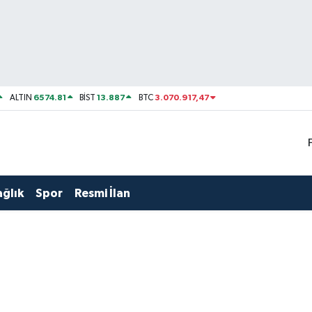
6574.81
13.887
3.070.917,47
ALTIN
BİST
BTC
ağlık
Spor
Resmi İlan