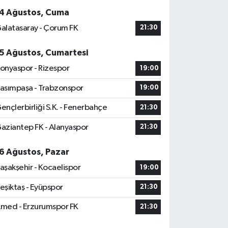
4 Ağustos, Cuma
alatasaray - Çorum FK
21:30
5 Ağustos, Cumartesi
onyaspor - Rizespor
19:00
asımpaşa - Trabzonspor
19:00
ençlerbirliği S.K. - Fenerbahçe
21:30
aziantep FK - Alanyaspor
21:30
6 Ağustos, Pazar
aşakşehir - Kocaelispor
19:00
eşiktaş - Eyüpspor
21:30
med - Erzurumspor FK
21:30