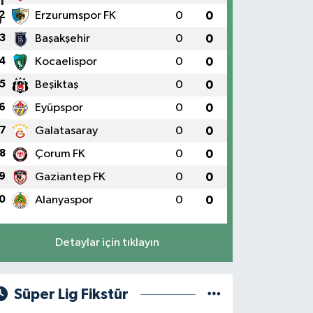
2
Erzurumspor FK
0
0
3
Başakşehir
0
0
4
Kocaelispor
0
0
5
Beşiktaş
0
0
6
Eyüpspor
0
0
7
Galatasaray
0
0
8
Çorum FK
0
0
9
Gaziantep FK
0
0
0
Alanyaspor
0
0
Detaylar için tıklayın
Süper Lig Fikstür