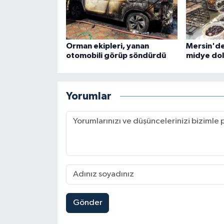
Orman ekipleri, yanan
Mersin'de
otomobili görüp söndürdü
midye dolm
Yorumlar
Gönder