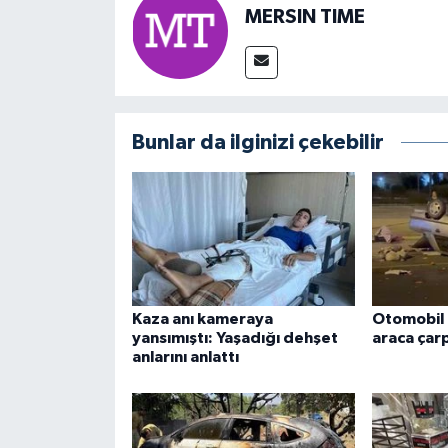
MERSIN TIME
Bunlar da ilginizi çekebilir
Kaza anı kameraya
Otomobil 
yansımıştı: Yaşadığı dehşet
araca çarp
anlarını anlattı