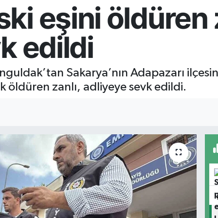
i eşini öldüren z
k edildi
onguldak’tan Sakarya’nın Adapazarı ilçesi
k öldüren zanlı, adliyeye sevk edildi.