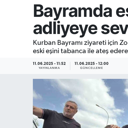
Bayramda esk
Resmi İlan
adliyeye sev
Sağlık
Siyaset
Kurban Bayramı ziyareti için Z
eski eşini tabanca ile ateş edere
Spor
11.06.2025 - 11:52
11.06.2025 - 12:00
Yaşam
YAYINLANMA
GÜNCELLEME