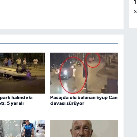
1
S
park halindeki
Pasajda ölü bulunan Eyüp Can
tı: 5 yaralı
davası sürüyor