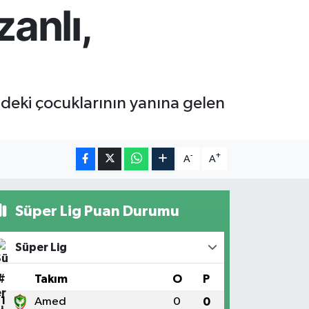
anlı,
ndeki çocuklarının yanına gelen
-
+
A
A
Süper Lig Puan Durumu
Süper Lig
#
Takım
O
P
1
Amed
0
0