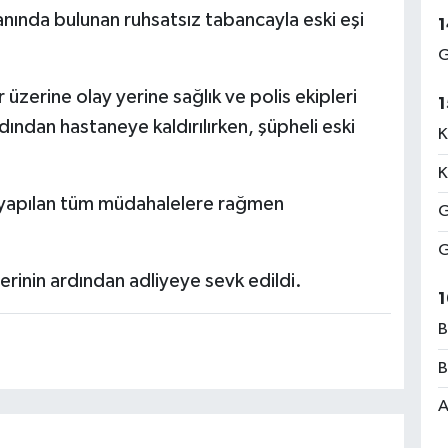
nında bulunan ruhsatsız tabancayla eski eşi
1
G
 üzerine olay yerine sağlık ve polis ekipleri
1
rdından hastaneye kaldırılırken, şüpheli eski
K
K
, yapılan tüm müdahalelere rağmen
G
G
rinin ardından adliyeye sevk edildi.
1
B
B
A