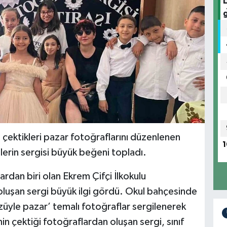
, çektikleri pazar fotoğraflarını düzenlenen
1
ilerin sergisi büyük beğeni topladı.
lardan biri olan Ekrem Çifçi İlkokulu
 oluşan sergi büyük ilgi gördü. Okul bahçesinde
züyle pazar’ temalı fotoğraflar sergilenerek
nin çektiği fotoğraflardan oluşan sergi, sınıf