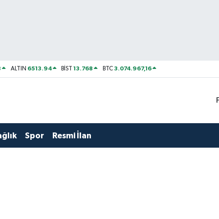
8
6513.94
13.768
3.074.967,16
ALTIN
BİST
BTC
ağlık
Spor
Resmi İlan