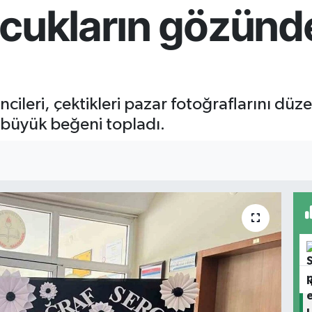
ocukların gözünd
ncileri, çektikleri pazar fotoğraflarını dü
i büyük beğeni topladı.