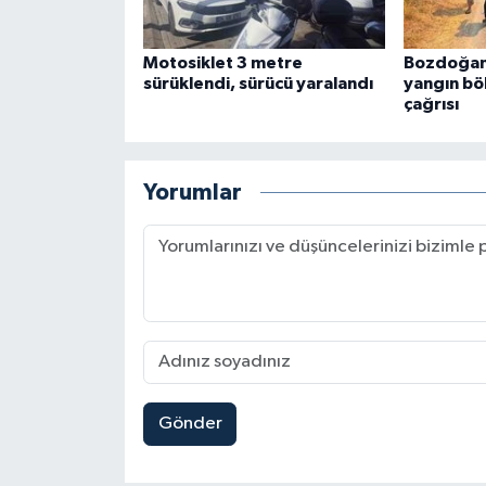
Motosiklet 3 metre
Bozdoğan
sürüklendi, sürücü yaralandı
yangın bö
çağrısı
Yorumlar
Gönder