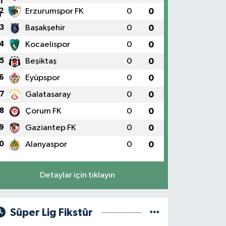
2
Erzurumspor FK
0
0
3
Başakşehir
0
0
4
Kocaelispor
0
0
5
Beşiktaş
0
0
6
Eyüpspor
0
0
7
Galatasaray
0
0
8
Çorum FK
0
0
9
Gaziantep FK
0
0
0
Alanyaspor
0
0
Detaylar için tıklayın
Süper Lig Fikstür