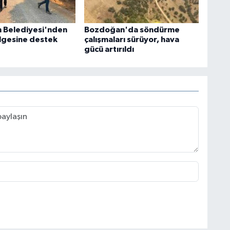
 Belediyesi'nden
Bozdoğan'da söndürme
lgesine destek
çalışmaları sürüyor, hava
gücü artırıldı