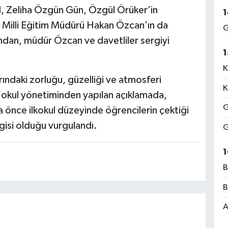
, Zeliha Özgün Gün, Özgül Örüker’in
1
lçe Milli Eğitim Müdürü Hakan Özcan’ın da
G
rdından, müdür Özcan ve davetliler sergiyi
1
K
ndaki zorluğu, güzelliği ve atmosferi
K
, okul yönetiminden yapılan açıklamada,
G
 önce ilkokul düzeyinde öğrencilerin çektiği
gisi olduğu vurgulandı.
G
1
B
B
A