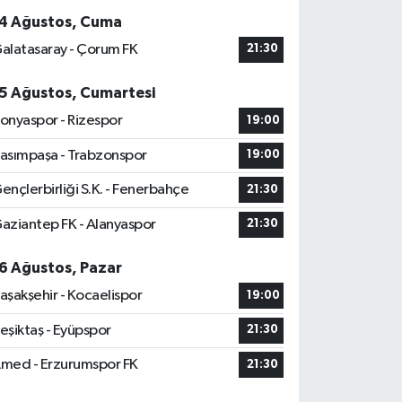
4 Ağustos, Cuma
alatasaray - Çorum FK
21:30
5 Ağustos, Cumartesi
onyaspor - Rizespor
19:00
asımpaşa - Trabzonspor
19:00
ençlerbirliği S.K. - Fenerbahçe
21:30
aziantep FK - Alanyaspor
21:30
6 Ağustos, Pazar
aşakşehir - Kocaelispor
19:00
eşiktaş - Eyüpspor
21:30
med - Erzurumspor FK
21:30