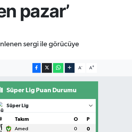
en pazar’
zenlenen sergi ile görücüye
-
+
A
A
Süper Lig Puan Durumu
Süper Lig
#
Takım
O
P
1
Amed
0
0