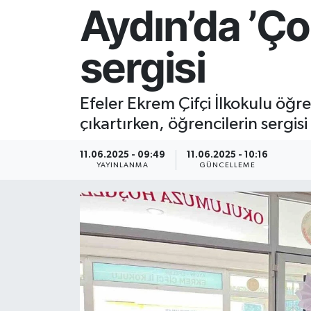
Aydın’da ’Ç
Resmi İlan
sergisi
Sağlık
Siyaset
Efeler Ekrem Çifçi İlkokulu öğre
çıkartırken, öğrencilerin sergis
Spor
11.06.2025 - 09:49
11.06.2025 - 10:16
Yaşam
YAYINLANMA
GÜNCELLEME