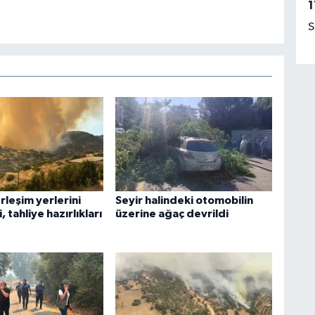
1
S
rleşim yerlerini
Seyir halindeki otomobilin
, tahliye hazırlıkları
üzerine ağaç devrildi