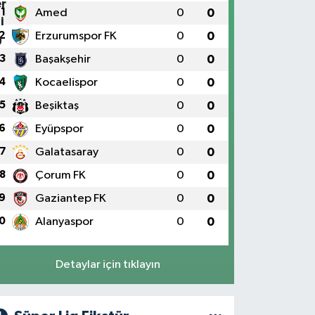
1
Amed
0
0
2
Erzurumspor FK
0
0
3
Başakşehir
0
0
4
Kocaelispor
0
0
5
Beşiktaş
0
0
6
Eyüpspor
0
0
7
Galatasaray
0
0
8
Çorum FK
0
0
9
Gaziantep FK
0
0
0
Alanyaspor
0
0
Detaylar için tıklayın