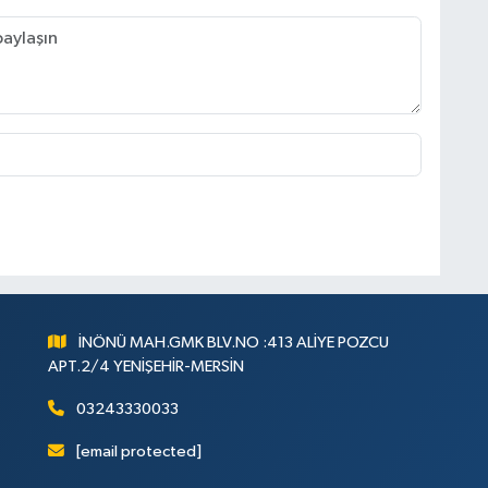
İNÖNÜ MAH.GMK BLV.NO :413 ALİYE POZCU
APT.2/4 YENİŞEHİR-MERSİN
03243330033
[email protected]