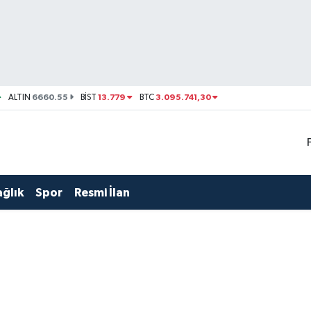
6660.55
13.779
3.095.741,30
ALTIN
BİST
BTC
ağlık
Spor
Resmi İlan