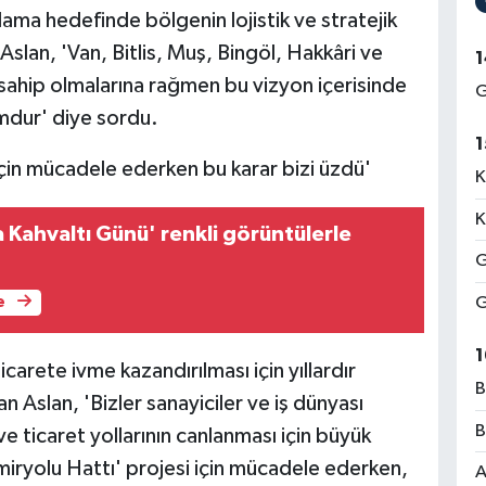
ağlama hedefinde bölgenin lojistik ve stratejik
an, 'Van, Bitlis, Muş, Bingöl, Hakkâri ve
1
e sahip olmalarına rağmen bu vizyon içerisinde
G
mdur' diye sordu.
1
için mücadele ederken bu karar bizi üzdü'
K
K
 Kahvaltı Günü' renkli görüntülerle
G
G
e
1
carete ivme kazandırılması için yıllardır
B
n Aslan, 'Bizler sanayiciler ve iş dünyası
B
e ticaret yollarının canlanması için büyük
iryolu Hattı' projesi için mücadele ederken,
A