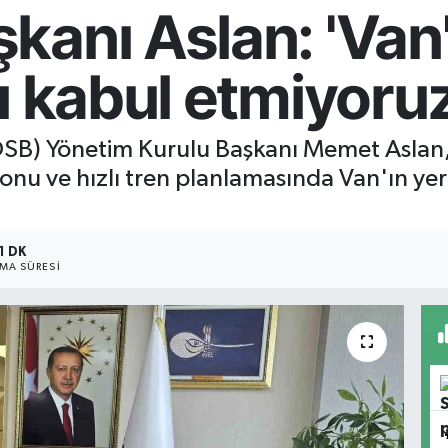
anı Aslan: 'Van'ın
ı kabul etmiyoruz
OSB) Yönetim Kurulu Başkanı Memet Aslan, 
onu ve hızlı tren planlamasında Van'ın ye
1 DK
MA SÜRESI