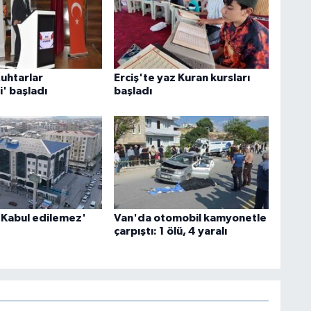
uhtarlar
Erciş'te yaz Kuran kursları
' başladı
başladı
'Kabul edilemez'
Van'da otomobil kamyonetle
çarpıştı: 1 ölü, 4 yaralı