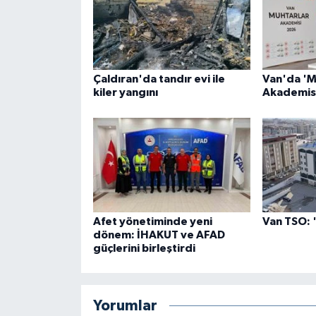
Çaldıran'da tandır evi ile
Van'da 'M
kiler yangını
Akademisi
Afet yönetiminde yeni
Van TSO: 
dönem: İHAKUT ve AFAD
güçlerini birleştirdi
Yorumlar