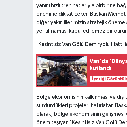
yanını hızlı tren hatlarıyla birbirine b
önemine dikkat çeken Başkan Memet Asl
diğer yakın illerimizin stratejik önem
yer almaması kabul edilemez bir duru
'Kesintisiz Van Gölü Demiryolu Hattı 
Van'da 'Dünya
kutlandı
İçeriği Görüntül
Bölge ekonomisinin kalkınması ve dış ti
sürdürdükleri projeleri hatırlatan Başka
olarak, bölge ekonomisinin gelişmesi v
önem taşıyan 'Kesintisiz Van Gölü Dem