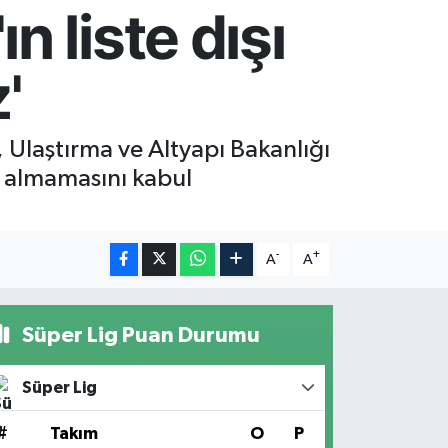
 liste dışı
'
Ulaştırma ve Altyapı Bakanlığı
r almamasını kabul
-
+
A
A
Süper Lig Puan Durumu
Süper Lig
#
Takım
O
P