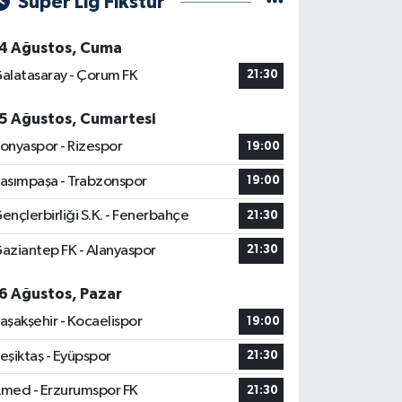
Süper Lig Fikstür
4 Ağustos, Cuma
alatasaray - Çorum FK
21:30
5 Ağustos, Cumartesi
onyaspor - Rizespor
19:00
asımpaşa - Trabzonspor
19:00
ençlerbirliği S.K. - Fenerbahçe
21:30
aziantep FK - Alanyaspor
21:30
6 Ağustos, Pazar
aşakşehir - Kocaelispor
19:00
eşiktaş - Eyüpspor
21:30
med - Erzurumspor FK
21:30