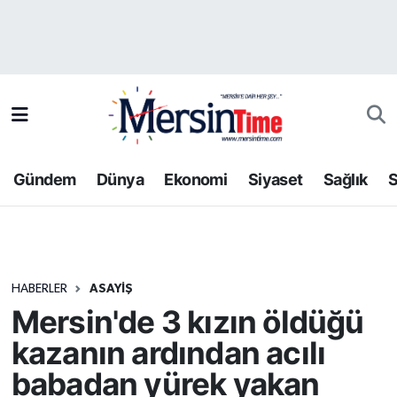
Asayiş
Hava Durumu
Bilim-Teknoloji
Trafik Durumu
Çevre
Süper Lig Puan Durumu ve Fikstür
Gündem
Dünya
Ekonomi
Siyaset
Sağlık
S
Dünya
Tüm Manşetler
Eğitim
Son Dakika Haberleri
HABERLER
ASAYIŞ
Ekonomi
Haber Arşivi
Mersin'de 3 kızın öldüğü
Gündem
kazanın ardından acılı
babadan yürek yakan
Kültür-Sanat