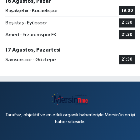
16 Ağustos, Pazar
Başakşehir - Kocaelispor
19:00
Beşiktaş - Eyüpspor
21:30
Amed - Erzurumspor FK
21:30
17 Ağustos, Pazartesi
Samsunspor - Göztepe
21:30
Tarafsız, objektif ve en etkili organik haberleriyle Mersin'in en iyi
haber sitesidir.