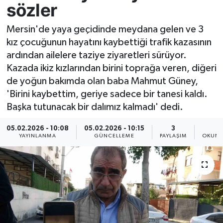
sözler
Resmi İlan
Mersin'de yaya geçidinde meydana gelen ve 3
kız çocuğunun hayatını kaybettiği trafik kazasının
Sağlık
ardından ailelere taziye ziyaretleri sürüyor.
Kazada ikiz kızlarından birini toprağa veren, diğeri
Siyaset
de yoğun bakımda olan baba Mahmut Güney,
'Birini kaybettim, geriye sadece bir tanesi kaldı.
Spor
Başka tutunacak bir dalımız kalmadı' dedi.
Yaşam
05.02.2026 - 10:08
05.02.2026 - 10:15
3
2
YAYINLANMA
GÜNCELLEME
PAYLAŞIM
OKUNM