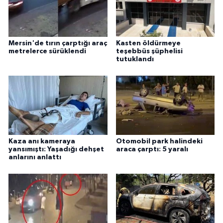
Mersin'de tırın çarptığı araç
Kasten öldürmeye
metrelerce sürüklendi
teşebbüs şüphelisi
tutuklandı
Kaza anı kameraya
Otomobil park halindeki
yansımıştı: Yaşadığı dehşet
araca çarptı: 5 yaralı
anlarını anlattı