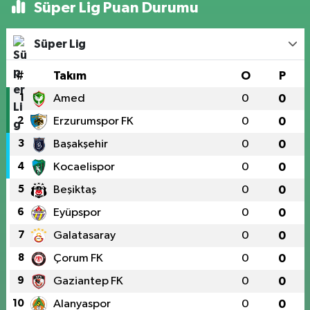
Süper Lig Puan Durumu
Süper Lig
#
Takım
O
P
1
Amed
0
0
2
Erzurumspor FK
0
0
3
Başakşehir
0
0
4
Kocaelispor
0
0
5
Beşiktaş
0
0
6
Eyüpspor
0
0
7
Galatasaray
0
0
8
Çorum FK
0
0
9
Gaziantep FK
0
0
10
Alanyaspor
0
0