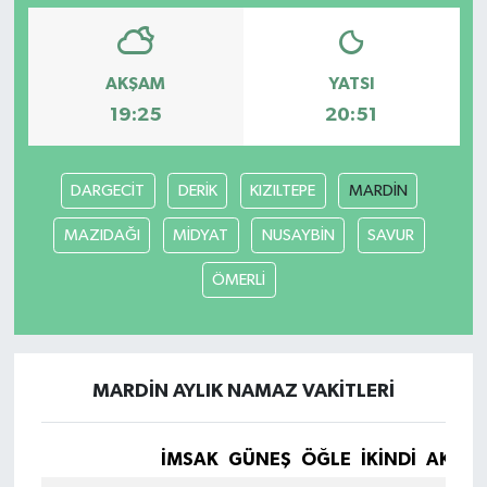
AKŞAM
YATSI
19:25
20:51
DARGECİT
DERİK
KIZILTEPE
MARDİN
MAZIDAĞI
MİDYAT
NUSAYBİN
SAVUR
ÖMERLİ
MARDİN AYLIK NAMAZ VAKITLERI
İMSAK
GÜNEŞ
ÖĞLE
İKINDI
AKŞA