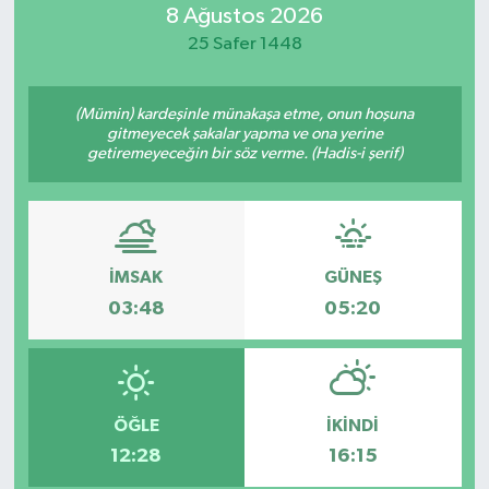
8 Ağustos 2026
Resmi İlan
25 Safer 1448
Sağlık
(Mümin) kardeşinle münakaşa etme, onun hoşuna
gitmeyecek şakalar yapma ve ona yerine
Siyaset
getiremeyeceğin bir söz verme. (Hadis-i şerif)
Spor
Yaşam
İMSAK
GÜNEŞ
03:48
05:20
ÖĞLE
İKINDI
12:28
16:15