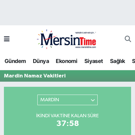
Asayiş
Hava Durumu
Bilim-Teknoloji
Trafik Durumu
Çevre
Süper Lig Puan Durumu ve Fikstür
Gündem
Dünya
Ekonomi
Siyaset
Sağlık
S
Dünya
Tüm Manşetler
Mardin Namaz Vakitleri
Eğitim
Son Dakika Haberleri
Ekonomi
Haber Arşivi
MARDİN
Gündem
İKINDI VAKTINE KALAN SÜRE
37:58
Kültür-Sanat