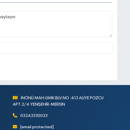
İNÖNÜ MAH.GMK BLV.NO :413 ALİYE POZCU
APT.2/4 YENİŞEHİR-MERSİN
03243330033
[email protected]