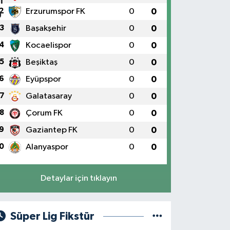
2
Erzurumspor FK
0
0
3
Başakşehir
0
0
4
Kocaelispor
0
0
5
Beşiktaş
0
0
6
Eyüpspor
0
0
7
Galatasaray
0
0
8
Çorum FK
0
0
9
Gaziantep FK
0
0
0
Alanyaspor
0
0
Detaylar için tıklayın
Süper Lig Fikstür