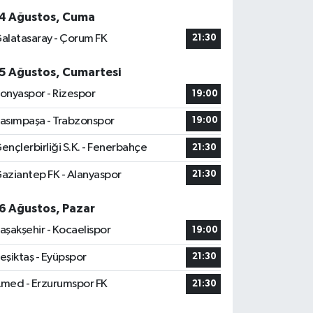
4 Ağustos, Cuma
alatasaray - Çorum FK
21:30
5 Ağustos, Cumartesi
onyaspor - Rizespor
19:00
asımpaşa - Trabzonspor
19:00
ençlerbirliği S.K. - Fenerbahçe
21:30
aziantep FK - Alanyaspor
21:30
6 Ağustos, Pazar
aşakşehir - Kocaelispor
19:00
eşiktaş - Eyüpspor
21:30
med - Erzurumspor FK
21:30