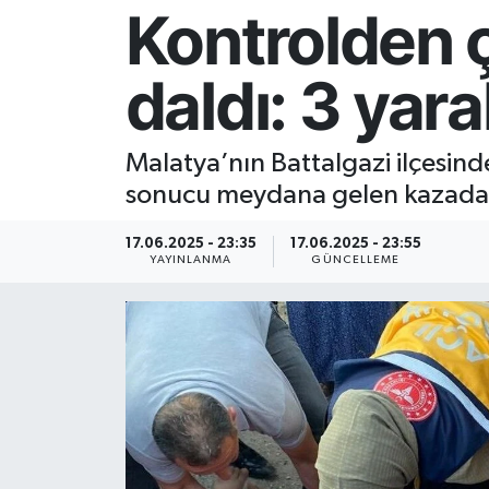
Kontrolden ç
Resmi İlan
daldı: 3 yaral
Sağlık
Siyaset
Malatya’nın Battalgazi ilçesinde
sonucu meydana gelen kazada 
Spor
17.06.2025 - 23:35
17.06.2025 - 23:55
Yaşam
YAYINLANMA
GÜNCELLEME