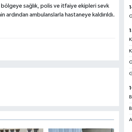
 bölgeye sağlık, polis ve itfaiye ekipleri sevk
1
inin ardından ambulanslarla hastaneye kaldırıldı.
G
1
K
K
G
G
1
B
B
A