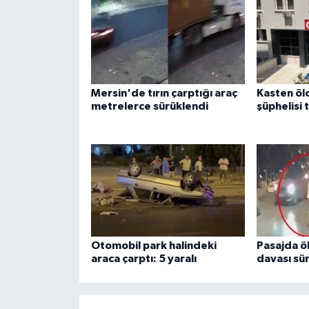
Mersin'de tırın çarptığı araç
Kasten ö
metrelerce sürüklendi
şüphelisi 
Otomobil park halindeki
Pasajda ö
araca çarptı: 5 yaralı
davası sü