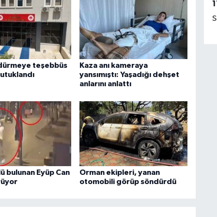
1
S
ldürmeye teşebbüs
Kaza anı kameraya
tutuklandı
yansımıştı: Yaşadığı dehşet
anlarını anlattı
lü bulunan Eyüp Can
Orman ekipleri, yanan
rüyor
otomobili görüp söndürdü