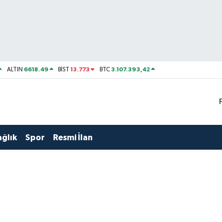
6618.49
13.773
3.107.393,42
ALTIN
BİST
BTC
ağlık
Spor
Resmi İlan