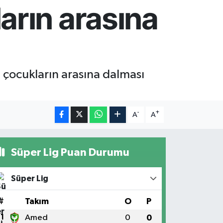
arın arasına
i çocukların arasına dalması
-
+
A
A
Süper Lig Puan Durumu
Süper Lig
#
Takım
O
P
1
Amed
0
0