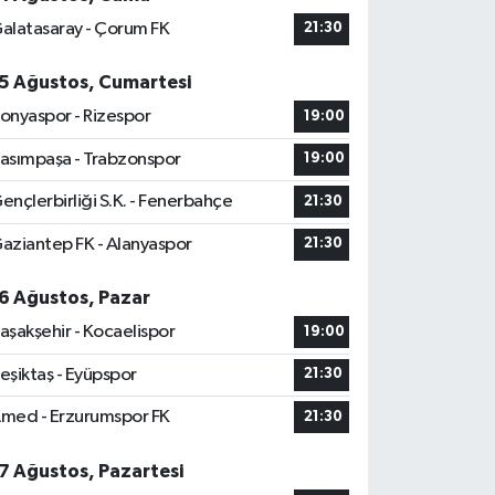
alatasaray - Çorum FK
21:30
5 Ağustos, Cumartesi
onyaspor - Rizespor
19:00
asımpaşa - Trabzonspor
19:00
ençlerbirliği S.K. - Fenerbahçe
21:30
aziantep FK - Alanyaspor
21:30
6 Ağustos, Pazar
aşakşehir - Kocaelispor
19:00
eşiktaş - Eyüpspor
21:30
med - Erzurumspor FK
21:30
7 Ağustos, Pazartesi