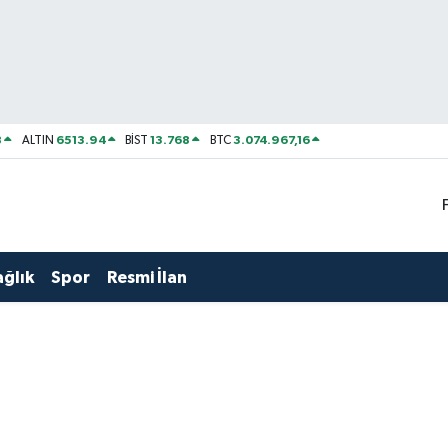
8
6513.94
13.768
3.074.967,16
ALTIN
BİST
BTC
ağlık
Spor
Resmi İlan