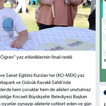
ren" yaz etkinliklerinin finali renkli
1
ve Sanat Eğitimi Kursları’nın (KO-MEK) yaz
Sekapark ve Gölcük Kavaklı Sahili’nde
iklerde hem çocuklar hem de aileleri unutulmaz
kinliğe Kocaeli Büyükşehir Belediyesi Başkan
la oyunlar oynayıp ailelerle sohbet eden ve gün
1