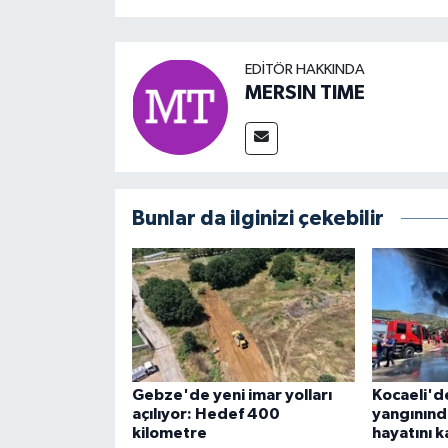
EDITÖR HAKKINDA
MERSIN TIME
Bunlar da ilginizi çekebilir
Gebze'de yeni imar yolları
Kocaeli'de
açılıyor: Hedef 400
yangınında
kilometre
hayatını k