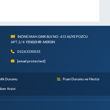
İNÖNÜ MAH.GMK BLV.NO :413 ALİYE POZCU
APT.2/4 YENİŞEHİR-MERSİN
03243330033
[email protected]
afik Durumu
Puan Durumu ve Fikstür
ber Arşivi