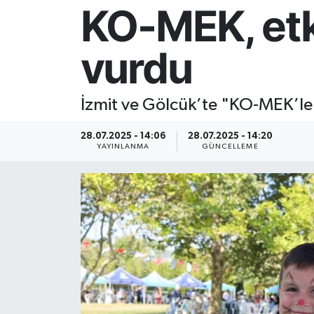
KO-MEK, etk
Resmi İlan
vurdu
Sağlık
Siyaset
İzmit ve Gölcük’te "KO-MEK’le E
Spor
28.07.2025 - 14:06
28.07.2025 - 14:20
YAYINLANMA
GÜNCELLEME
Yaşam