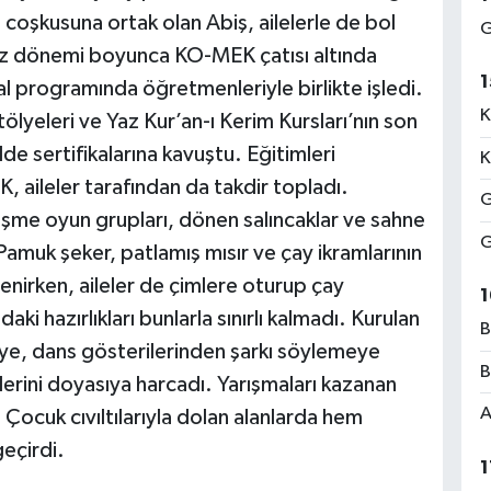
n coşkusuna ortak olan Abiş, ailelerle de bol
G
 yaz dönemi boyunca KO-MEK çatısı altında
1
nal programında öğretmenleriyle birlikte işledi.
K
ölyeleri ve Yaz Kur’an-ı Kerim Kursları’nın son
lde sertifikalarına kavuştu. Eğitimleri
K
aileler tarafından da takdir topladı.
G
şişme oyun grupları, dönen salıncaklar ve sahne
G
 Pamuk şeker, patlamış mısır ve çay ikramlarının
enirken, aileler de çimlere oturup çay
1
i hazırlıkları bunlarla sınırlı kalmadı. Kurulan
B
ye, dans gösterilerinden şarkı söylemeye
B
ilerini doyasıya harcadı. Yarışmaları kazanan
A
. Çocuk cıvıltılarıyla dolan alanlarda hem
geçirdi.
1