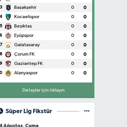
3
Başakşehir
0
0
4
Kocaelispor
0
0
5
Beşiktaş
0
0
6
Eyüpspor
0
0
7
Galatasaray
0
0
8
Çorum FK
0
0
9
Gaziantep FK
0
0
0
Alanyaspor
0
0
Detaylar için tıklayın
Süper Lig Fikstür
4 Ağustos, Cuma