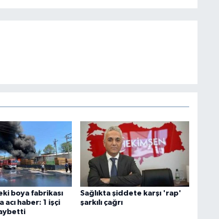
ki boya fabrikası
Sağlıkta şiddete karşı 'rap'
 acı haber: 1 işçi
şarkılı çağrı
aybetti