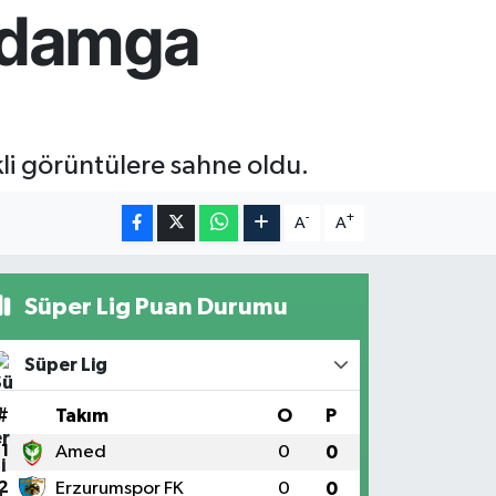
a damga
kli görüntülere sahne oldu.
-
+
A
A
Süper Lig Puan Durumu
Süper Lig
#
Takım
O
P
1
Amed
0
0
2
Erzurumspor FK
0
0