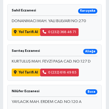
Sahil Eczanesi
Karşıyaka
DONANMACI MAH. YALI BULVARI NO:270
Yol Tarifi Al
0 (232) 368 46 71
Sarıtaş Eczanesi
Aliağa
KURTULUŞ MAH. FEVZİ PAŞA CAD. NO:127 D
Yol Tarifi Al
0 (232) 616 49 85
Nilüfer Eczanesi
Buca
YAYLACIK MAH. ERDEM CAD. NO:120 A