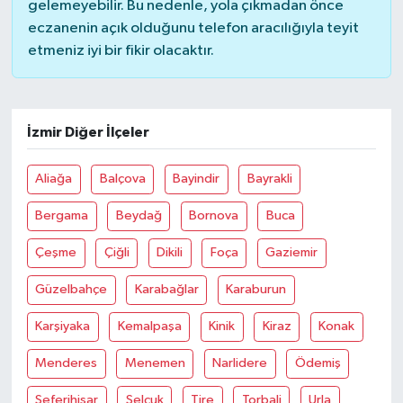
gelemeyebilir. Bu nedenle, yola çıkmadan önce
eczanenin açık olduğunu telefon aracılığıyla teyit
etmeniz iyi bir fikir olacaktır.
İzmir Diğer İlçeler
Aliağa
Balçova
Bayindir
Bayrakli
Bergama
Beydağ
Bornova
Buca
Çeşme
Çiğli
Dikili
Foça
Gaziemir
Güzelbahçe
Karabağlar
Karaburun
Karşiyaka
Kemalpaşa
Kinik
Kiraz
Konak
Menderes
Menemen
Narlidere
Ödemiş
Seferihisar
Selçuk
Tire
Torbali
Urla