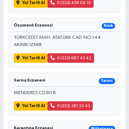
Yol Tarifi Al
0 (232) 458 04 10
Özçımenlı Eczanesi
Kınık
TÜRKCEDIT MAH. ATATÜRK CAD. NO:144
AKINIK IZMIR
Yol Tarifi Al
0 (232) 687 43 42
Sarnıç Eczanesi
Sarnıç
MENDERES CD.80 B
Yol Tarifi Al
0 (232) 281 23 43
Karantına Eczanesi
Mithatpaşa