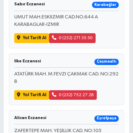
Sabır Eczanesi
Karabağlar
UMUT MAH.ESKIIZMIR CAD.NO.644 A
KARABAGLAR-IZMIR
Yol Tarifi Al
0 (232) 271 35 50
Ilke Eczanesi
Çeşmealtı
ATATÜRK MAH. M.FEVZI ÇAKMAK CAD. NO:292
B
Yol Tarifi Al
0 (232) 752 27 28
Alican Eczanesi
Eşrefpaşa
ZAFERTEPE MAH. YEŞİLLİK CAD. NO:105