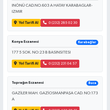
INÖNÜ CAD.NO.603 A HATAY KARABAGLAR-
IZMIR
Yol Tarifi Al
0 (232) 285 02 30
Konya Eczanesi
Karabağlar
177 5 SOK. NO:23 B BASINSITESI
Yol Tarifi Al
0 (232) 231 04 57
Toprağın Eczanesi
Buca
GAZİLER MAH. GAZİOSMANPAŞA CAD. NO:173
A