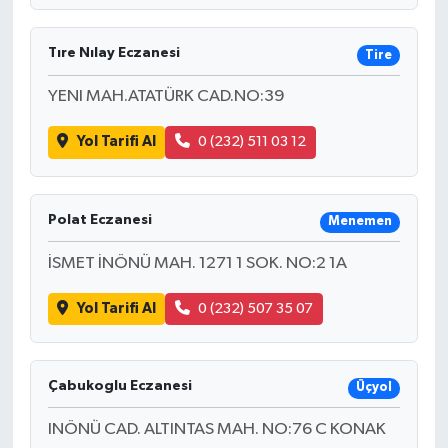
Tıre Nılay Eczanesi
Tire
YENI MAH.ATATÜRK CAD.NO:39
Yol Tarifi Al
0 (232) 511 03 12
Polat Eczanesi
Menemen
İSMET İNÖNÜ MAH. 1271 1 SOK. NO:2 1A
Yol Tarifi Al
0 (232) 507 35 07
Çabukoglu Eczanesi
Üçyol
INÖNÜ CAD. ALTINTAS MAH. NO:76 C KONAK