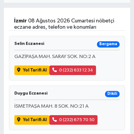
Resmi İlan
İzmir
08 Ağustos 2026 Cumartesi nöbetçi
Sağlık
eczane adres, telefon ve konumları
Siyaset
Selin Eczanesi
Bergama
Spor
GAZİPAŞA MAH. SARAY SOK. NO:2 A
Yol Tarifi Al
0 (232) 633 12 34
Yaşam
Duygu Eczanesi
Dikili
İSMETPAŞA MAH. 8 SOK. NO:21 A
Yol Tarifi Al
0 (232) 675 70 50