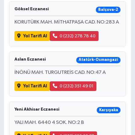
Göksel Eczanesi
Balçova-2
KORUTÜRK MAH. MİTHATPAŞA CAD. NO:283 A
Yol Tarifi Al
0 (232) 278 78 40
Aslan Eczanesi
Atatürk-Osmangazi
İNÖNÜ MAH. TURGUTREİS CAD. NO:47 A
Yol Tarifi Al
0 (232) 351 49 01
Yeni Akhisar Eczanesi
Karşıyaka
YALI MAH. 6440 4 SOK. NO:2 B