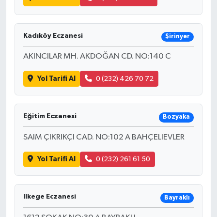
Kadıköy Eczanesi
Şirinyer
AKINCILAR MH. AKDOĞAN CD. NO:140 C
Yol Tarifi Al
0 (232) 426 70 72
Eğitim Eczanesi
Bozyaka
SAIM ÇIKRIKÇI CAD. NO:102 A BAHÇELIEVLER
Yol Tarifi Al
0 (232) 261 61 50
Ilkege Eczanesi
Bayraklı