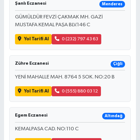
Şanlı Eczanesi
Menderes
GÜMÜLDÜR FEVZİ ÇAKMAK MH. GAZİ
MUSTAFA KEMAL PAŞA BLV.146 C
Yol Tarifi Al
0 (232) 797 43 63
Zühre Eczanesi
Çiğli
YENİ MAHALLE MAH. 8764 5 SOK. NO:20 B
Yol Tarifi Al
0 (555) 880 03 12
Egem Eczanesi
Altındağ
KEMALPASA CAD. NO:110 C