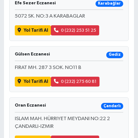
Efe Sezer Eczanesi
Karabağlar
5072 SK. NO:3 A KARABAGLAR
Yol Tarifi Al
0 (232) 253 51 25
Gülsen Eczanesi
Gediz
FIRAT MH. 287 3 SOK. NO11 B
Yol Tarifi Al
0 (232) 275 60 81
Oran Eczanesi
Çandarlı
ISLAM MAH. HÜRRIYET MEYDANI NO:22 2
ÇANDARLI-IZMIR