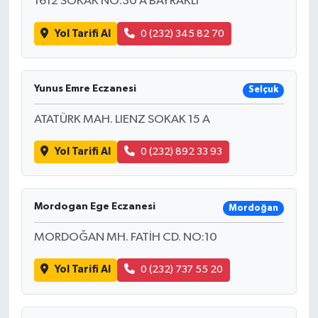
1612 SOKAK NO:30 A BAYRAKLI
Yol Tarifi Al
0 (232) 345 82 70
Yunus Emre Eczanesi
Selçuk
ATATÜRK MAH. LIENZ SOKAK 15 A
Yol Tarifi Al
0 (232) 892 33 93
Mordogan Ege Eczanesi
Mordoğan
MORDOĞAN MH. FATİH CD. NO:10
Yol Tarifi Al
0 (232) 737 55 20