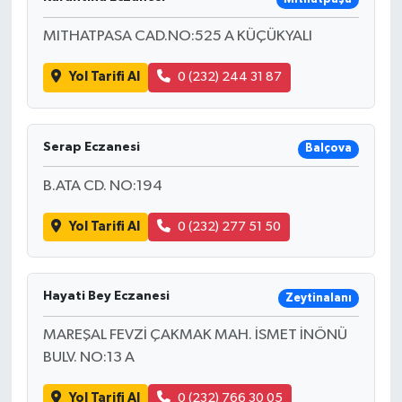
MITHATPASA CAD.NO:525 A KÜÇÜKYALI
Yol Tarifi Al
0 (232) 244 31 87
Serap Eczanesi
Balçova
B.ATA CD. NO:194
Yol Tarifi Al
0 (232) 277 51 50
Hayati Bey Eczanesi
Zeytinalanı
MAREŞAL FEVZİ ÇAKMAK MAH. İSMET İNÖNÜ
BULV. NO:13 A
Yol Tarifi Al
0 (232) 766 30 05