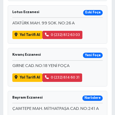
Lotus Eczanesi
Eski Foça
ATATÜRK MAH. 99 SOK. NO:26 A
Yol Tarifi Al
0 (232) 812 63 03
Kıvanç Eczanesi
Yeni Foça
GIRNE CAD. NO:18 YENİ FOÇA
Yol Tarifi Al
0 (232) 814 60 31
Bayram Eczanesi
Narlıdere
ÇAMTEPE MAH. MİTHATPAŞA CAD. NO:241 A