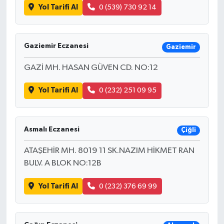
Yol Tarifi Al
0 (539) 730 92 14
Gaziemir Eczanesi
Gaziemir
GAZİ MH. HASAN GÜVEN CD. NO:12
Yol Tarifi Al
0 (232) 251 09 95
Asmalı Eczanesi
Çiğli
ATAŞEHİR MH. 8019 11 SK.NAZIM HİKMET RAN
BULV. A BLOK NO:12B
Yol Tarifi Al
0 (232) 376 69 99