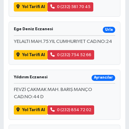
Yol Tarifi Al
0 (232) 581 70 45
Ege Deniz Eczanesi
Urla
YELALTI MAH.75.YIL CUMHURIYET CAD.NO:24
Yol Tarifi Al
0 (232) 754 52 66
Yıldırım Eczanesi
Ayrancılar
FEVZİ ÇAKMAK MAH. BARIŞ MANÇO
CAD.NO:44 D
Yol Tarifi Al
0 (232) 854 72 02