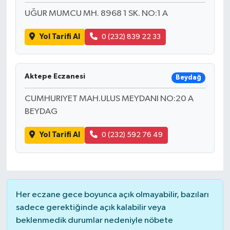
UĞUR MUMCU MH. 8968 1 SK. NO:1 A
Yol Tarifi Al
0 (232) 839 22 33
Aktepe Eczanesi
Beydağ
CUMHURIYET MAH.ULUS MEYDANI NO:20 A
BEYDAG
Yol Tarifi Al
0 (232) 592 76 49
Her eczane gece boyunca açık olmayabilir, bazıları
sadece gerektiğinde açık kalabilir veya
beklenmedik durumlar nedeniyle nöbete