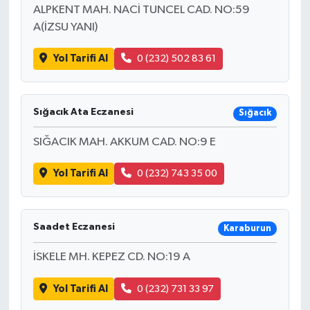
ALPKENT MAH. NACİ TUNCEL CAD. NO:59
A(İZSU YANI)
Yol Tarifi Al
0 (232) 502 83 61
Sığacık Ata Eczanesi
Sığacık
SIĞACIK MAH. AKKUM CAD. NO:9 E
Yol Tarifi Al
0 (232) 743 35 00
Saadet Eczanesi
Karaburun
İSKELE MH. KEPEZ CD. NO:19 A
Yol Tarifi Al
0 (232) 731 33 97