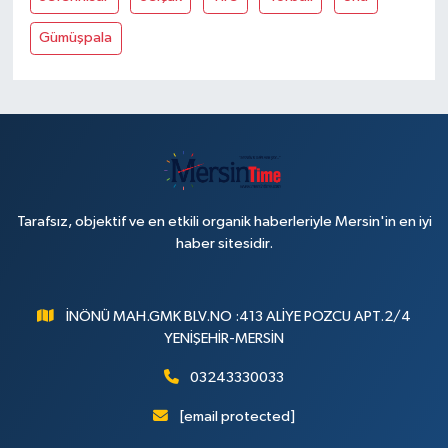
Gümüşpala
Tarafsız, objektif ve en etkili organik haberleriyle Mersin'in en iyi
haber sitesidir.
İNÖNÜ MAH.GMK BLV.NO :413 ALİYE POZCU APT.2/4
YENİŞEHİR-MERSİN
03243330033
[email protected]