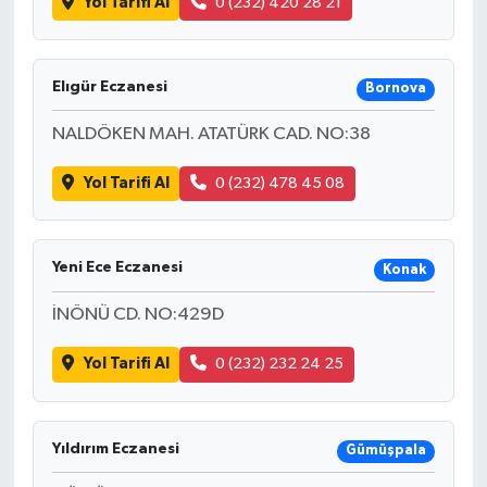
Yol Tarifi Al
0 (232) 420 28 21
Elıgür Eczanesi
Bornova
NALDÖKEN MAH. ATATÜRK CAD. NO:38
Yol Tarifi Al
0 (232) 478 45 08
Yeni Ece Eczanesi
Konak
İNÖNÜ CD. NO:429D
Yol Tarifi Al
0 (232) 232 24 25
Yıldırım Eczanesi
Gümüşpala