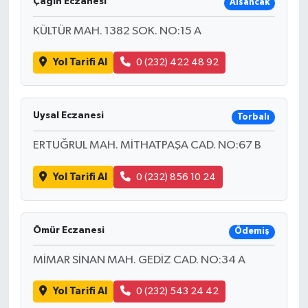
Çağın Eczanesi
Alsancak
KÜLTÜR MAH. 1382 SOK. NO:15 A
Yol Tarifi Al
0 (232) 422 48 92
Uysal Eczanesi
Torbalı
ERTUĞRUL MAH. MİTHATPAŞA CAD. NO:67 B
Yol Tarifi Al
0 (232) 856 10 24
Ömür Eczanesi
Ödemiş
MİMAR SİNAN MAH. GEDİZ CAD. NO:34 A
Yol Tarifi Al
0 (232) 543 24 42