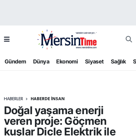
Asayiş
Hava Durumu
Bilim-Teknoloji
Trafik Durumu
Çevre
Süper Lig Puan Durumu ve Fikstür
Gündem
Dünya
Ekonomi
Siyaset
Sağlık
S
Dünya
Tüm Manşetler
Eğitim
Son Dakika Haberleri
HABERLER
HABERDE INSAN
Ekonomi
Haber Arşivi
Doğal yaşama enerji
Gündem
veren proje: Göçmen
kuşlar Dicle Elektrik ile
Kültür-Sanat