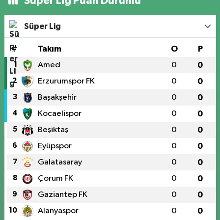
Süper Lig Puan Durumu
Süper Lig
#
Takım
O
P
1
Amed
0
0
2
Erzurumspor FK
0
0
3
Başakşehir
0
0
4
Kocaelispor
0
0
5
Beşiktaş
0
0
6
Eyüpspor
0
0
7
Galatasaray
0
0
8
Çorum FK
0
0
9
Gaziantep FK
0
0
10
Alanyaspor
0
0