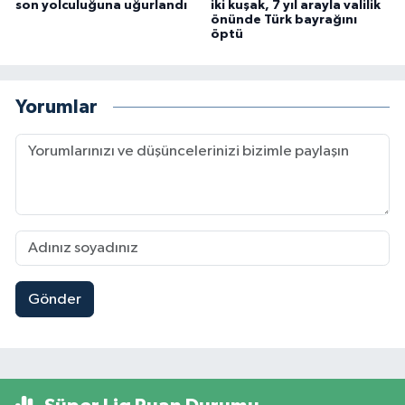
son yolculuğuna uğurlandı
iki kuşak, 7 yıl arayla valilik
önünde Türk bayrağını
öptü
Yorumlar
Gönder