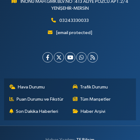
İNÖNÜ MAH.GMK BLV.NO :413 ALİYE POZCU APT.2/4
YENİŞEHİR-MERSİN
03243330033
[email protected]
Hava Durumu
Trafik Durumu
Puan Durumu ve Fikstür
Tüm Manşetler
Son Dakika Haberleri
Haber Arşivi
Haber Yazılımı:
TE Bilişim