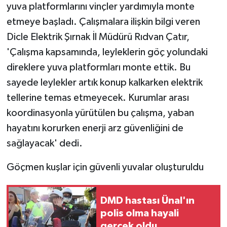
yuva platformlarını vinçler yardımıyla monte
etmeye başladı. Çalışmalara ilişkin bilgi veren
Dicle Elektrik Şırnak İl Müdürü Rıdvan Çatır,
'Çalışma kapsamında, leyleklerin göç yolundaki
direklere yuva platformları monte ettik. Bu
sayede leylekler artık konup kalkarken elektrik
tellerine temas etmeyecek. Kurumlar arası
koordinasyonla yürütülen bu çalışma, yaban
hayatını korurken enerji arz güvenliğini de
sağlayacak' dedi.
Göçmen kuşlar için güvenli yuvalar oluşturuldu
DMD hastası Ünal'ın
polis olma hayali
gerçek oldu