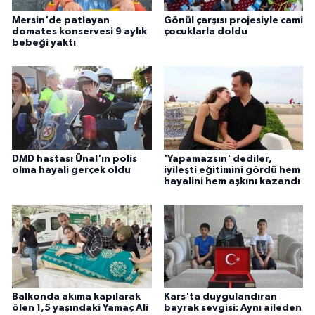
Mersin'de patlayan
Gönül çarşısı projesiyle cami
domates konservesi 9 aylık
çocuklarla doldu
bebeği yaktı
DMD hastası Ünal'ın polis
'Yapamazsın' dediler,
olma hayali gerçek oldu
iyileşti eğitimini gördü hem
hayalini hem aşkını kazandı
Balkonda akıma kapılarak
Kars'ta duygulandıran
ölen 1,5 yaşındaki Yamaç Ali
bayrak sevgisi: Aynı aileden