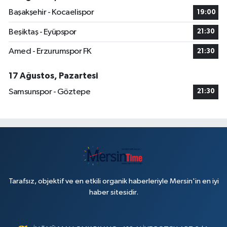
Başakşehir - Kocaelispor
19:00
Beşiktaş - Eyüpspor
21:30
Amed - Erzurumspor FK
21:30
17 Ağustos, Pazartesi
Samsunspor - Göztepe
21:30
Tarafsız, objektif ve en etkili organik haberleriyle Mersin'in en iyi
haber sitesidir.