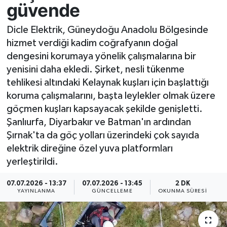
güvende
Resmi İlan
Dicle Elektrik, Güneydoğu Anadolu Bölgesinde
hizmet verdiği kadim coğrafyanın doğal
Sağlık
dengesini korumaya yönelik çalışmalarına bir
yenisini daha ekledi. Şirket, nesli tükenme
Siyaset
tehlikesi altındaki Kelaynak kuşları için başlattığı
koruma çalışmalarını, başta leylekler olmak üzere
Spor
göçmen kuşları kapsayacak şekilde genişletti.
Yaşam
Şanlıurfa, Diyarbakır ve Batman'ın ardından
Şırnak'ta da göç yolları üzerindeki çok sayıda
elektrik direğine özel yuva platformları
yerleştirildi.
07.07.2026 - 13:37
07.07.2026 - 13:45
2 DK
YAYINLANMA
GÜNCELLEME
OKUNMA SÜRESI