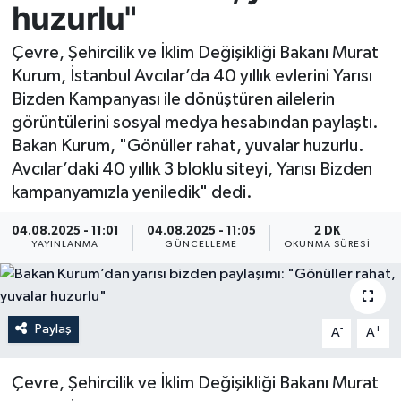
huzurlu"
Resmi İlan
Çevre, Şehircilik ve İklim Değişikliği Bakanı Murat
Kurum, İstanbul Avcılar’da 40 yıllık evlerini Yarısı
Sağlık
Bizden Kampanyası ile dönüştüren ailelerin
görüntülerini sosyal medya hesabından paylaştı.
Siyaset
Bakan Kurum, "Gönüller rahat, yuvalar huzurlu.
Avcılar’daki 40 yıllık 3 bloklu siteyi, Yarısı Bizden
Spor
kampanyamızla yeniledik" dedi.
Yaşam
04.08.2025 - 11:01
04.08.2025 - 11:05
2 DK
YAYINLANMA
GÜNCELLEME
OKUNMA SÜRESI
Paylaş
-
+
A
A
Çevre, Şehircilik ve İklim Değişikliği Bakanı Murat