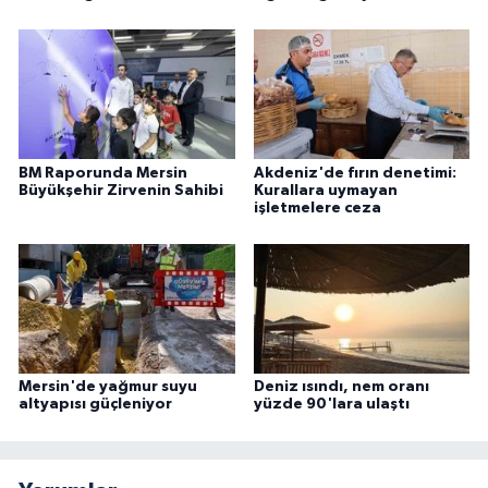
BM Raporunda Mersin
Akdeniz'de fırın denetimi:
Büyükşehir Zirvenin Sahibi
Kurallara uymayan
işletmelere ceza
Mersin'de yağmur suyu
Deniz ısındı, nem oranı
altyapısı güçleniyor
yüzde 90'lara ulaştı