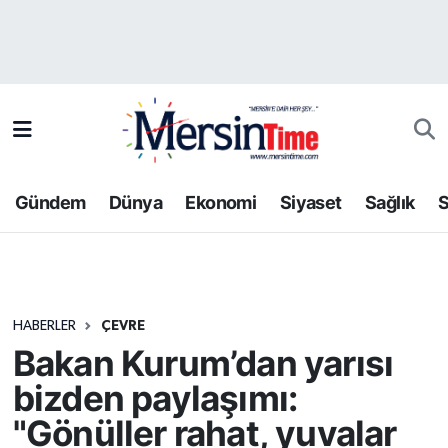
Asayiş
Hava Durumu
Bilim-Teknoloji
Trafik Durumu
Çevre
Süper Lig Puan Durumu ve Fikstür
Gündem
Dünya
Ekonomi
Siyaset
Sağlık
S
Dünya
Tüm Manşetler
Eğitim
Son Dakika Haberleri
HABERLER
ÇEVRE
Ekonomi
Haber Arşivi
Bakan Kurum’dan yarısı
Gündem
bizden paylaşımı:
"Gönüller rahat, yuvalar
Kültür-Sanat