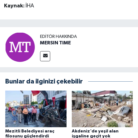
Kaynak:
İHA
EDITÖR HAKKINDA
MERSIN TIME
Bunlar da ilginizi çekebilir
Mezitli Belediyesi araç
Akdeniz'de yeşil alan
filosunu güçlendirdi
işgaline geçit yok