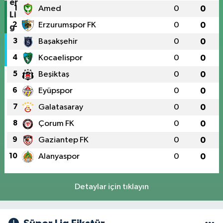
1
Amed
0
0
2
Erzurumspor FK
0
0
3
Başakşehir
0
0
4
Kocaelispor
0
0
5
Beşiktaş
0
0
6
Eyüpspor
0
0
7
Galatasaray
0
0
8
Çorum FK
0
0
9
Gaziantep FK
0
0
10
Alanyaspor
0
0
Detaylar için tıklayın