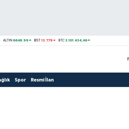
6648.99
13.779
3.101.434,46
ALTIN
BİST
BTC
ağlık
Spor
Resmi İlan