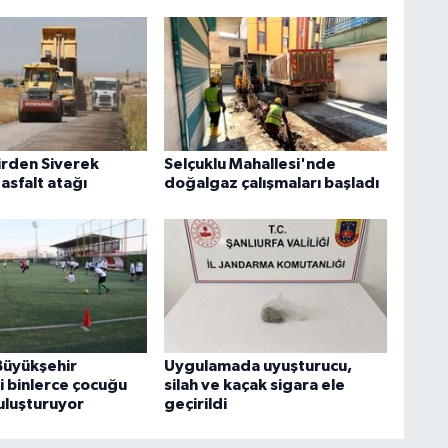
rden Siverek
Selçuklu Mahallesi'nde
 asfalt atağı
doğalgaz çalışmaları başladı
 Büyükşehir
Uygulamada uyuşturucu,
i binlerce çocuğu
silah ve kaçak sigara ele
buluşturuyor
geçirildi