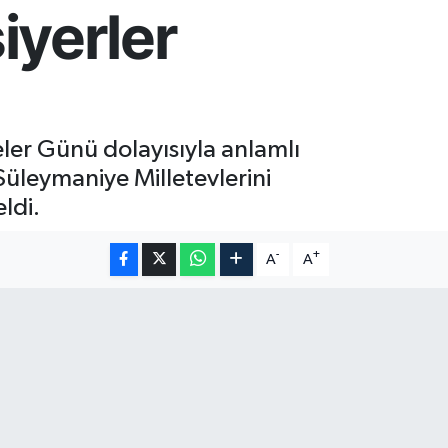
iyerler
ler Günü dolayısıyla anlamlı
 Süleymaniye Milletevlerini
ldi.
-
+
A
A