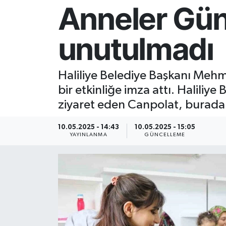
Anneler Gün
Resmi İlan
unutulmadı
Sağlık
Siyaset
Haliliye Belediye Başkanı Mehm
bir etkinliğe imza attı. Haliliy
Spor
ziyaret eden Canpolat, burada e
Yaşam
10.05.2025 - 14:43
10.05.2025 - 15:05
YAYINLANMA
GÜNCELLEME