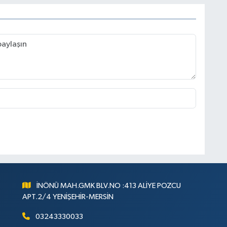
İNÖNÜ MAH.GMK BLV.NO :413 ALİYE POZCU
APT.2/4 YENİŞEHİR-MERSİN
03243330033