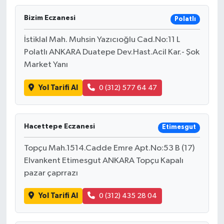
Bizim Eczanesi
Polatlı
İstiklal Mah. Muhsin Yazıcıoğlu Cad.No:11 L
Polatlı ANKARA Duatepe Dev.Hast.Acil Kar.- Şok
Market Yanı
Yol Tarifi Al
0 (312) 577 64 47
Hacettepe Eczanesi
Etimesgut
Topçu Mah.1514.Cadde Emre Apt.No:53 B (17)
Elvankent Etimesgut ANKARA Topçu Kapalı
pazar çaprrazı
Yol Tarifi Al
0 (312) 435 28 04