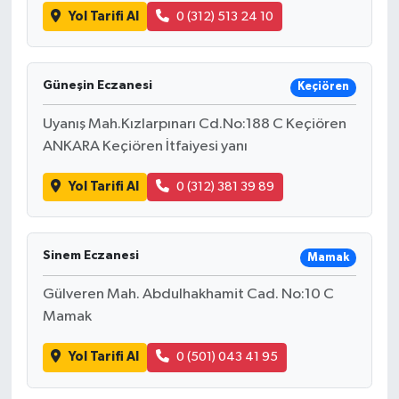
Yol Tarifi Al
0 (312) 513 24 10
Güneşin Eczanesi
Keçiören
Uyanış Mah.Kızlarpınarı Cd.No:188 C Keçiören
ANKARA Keçiören İtfaiyesi yanı
Yol Tarifi Al
0 (312) 381 39 89
Sinem Eczanesi
Mamak
Gülveren Mah. Abdulhakhamit Cad. No:10 C
Mamak
Yol Tarifi Al
0 (501) 043 41 95