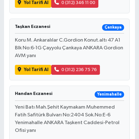
Yol Tarifi Al
0 (312) 346 11 00
Taşkan Eczanesi
Çankaya
Koru M. Ankaralılar C.Gordion Konut.altı 47 A1
Blk No:6-1G Çayyolu Çankaya ANKARA Gordion
AVM yanı
Yol Tarifi Al
0 (312) 236 75 76
Handan Eczanesi
Yenimahalle
Yeni Batı Mah.Şehit Kaymakam Muhemmed
Fatih Safitürk Bulvarı No:2404 Sok.No:E-6
Yenimahalle ANKARA Taşkent Caddesi-Petrol
Ofisi yanı