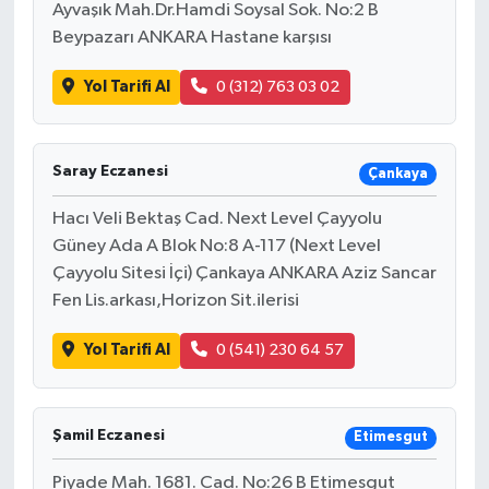
Ayvaşık Mah.Dr.Hamdi Soysal Sok. No:2 B
Beypazarı ANKARA Hastane karşısı
Yol Tarifi Al
0 (312) 763 03 02
Saray Eczanesi
Çankaya
Hacı Veli Bektaş Cad. Next Level Çayyolu
Güney Ada A Blok No:8 A-117 (Next Level
Çayyolu Sitesi İçi) Çankaya ANKARA Aziz Sancar
Fen Lis.arkası,Horizon Sit.ilerisi
Yol Tarifi Al
0 (541) 230 64 57
Şamil Eczanesi
Etimesgut
Piyade Mah. 1681. Cad. No:26 B Etimesgut