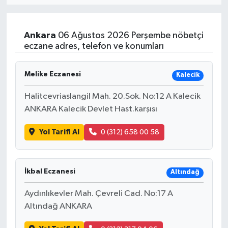
Resmi İlan
Ankara
06 Ağustos 2026 Perşembe nöbetçi
Sağlık
eczane adres, telefon ve konumları
Siyaset
Melike Eczanesi
Kalecik
Spor
Halitcevriaslangil Mah. 20.Sok. No:12 A Kalecik
ANKARA Kalecik Devlet Hast.karşısı
Yaşam
Yol Tarifi Al
0 (312) 658 00 58
İkbal Eczanesi
Altındağ
Aydınlıkevler Mah. Çevreli Cad. No:17 A
Altındağ ANKARA