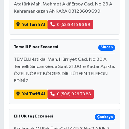
Atatürk Mah. Mehmet Akif Ersoy Cad. No:23 A
Kahramankazan ANKARA 03123609699
Yol Tarifi Al
0 (533) 415 96 99
Temelli Pınar Eczanesi
Sincan
TEMELLİ-İstiklal Mah. Hürriyet Cad. No:30 A
Temelli Sincan Gece Saat 21:00'e Kadar Açıktır.
ÖZEL NÖBET BÖLGESİDİR. LÜTFEN TELEFON
EDİNİZ.
Yol Tarifi Al
0 (506) 926 73 88
Elif Ulutaş Eczanesi
Çankaya
Kızılırmak MUfuk Üniv.Cd.1445.S.No:2 A Blk.7