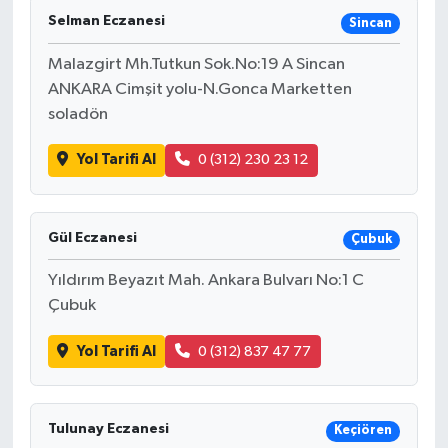
Selman Eczanesi
Sincan
Malazgirt Mh.Tutkun Sok.No:19 A Sincan
ANKARA Cimşit yolu-N.Gonca Marketten
soladön
Yol Tarifi Al
0 (312) 230 23 12
Gül Eczanesi
Çubuk
Yıldırım Beyazıt Mah. Ankara Bulvarı No:1 C
Çubuk
Yol Tarifi Al
0 (312) 837 47 77
Tulunay Eczanesi
Keçiören