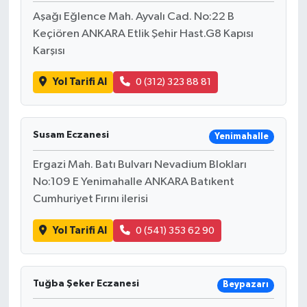
Aşağı Eğlence Mah. Ayvalı Cad. No:22 B
Keçiören ANKARA Etlik Şehir Hast.G8 Kapısı
Karşısı
Yol Tarifi Al
0 (312) 323 88 81
Susam Eczanesi
Yenimahalle
Ergazi Mah. Batı Bulvarı Nevadium Blokları
No:109 E Yenimahalle ANKARA Batıkent
Cumhuriyet Fırını ilerisi
Yol Tarifi Al
0 (541) 353 62 90
Tuğba Şeker Eczanesi
Beypazarı