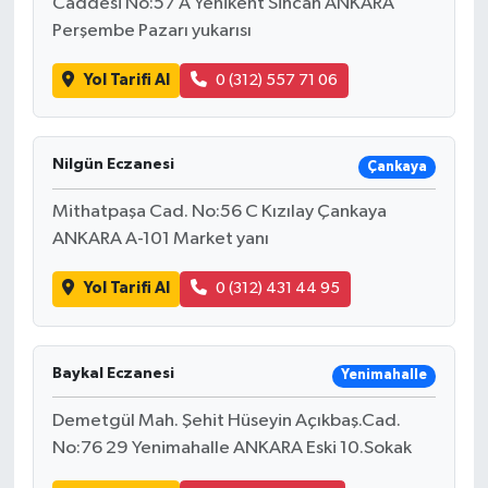
Caddesi No:57 A Yenikent Sincan ANKARA
Perşembe Pazarı yukarısı
Yol Tarifi Al
0 (312) 557 71 06
Nilgün Eczanesi
Çankaya
Mithatpaşa Cad. No:56 C Kızılay Çankaya
ANKARA A-101 Market yanı
Yol Tarifi Al
0 (312) 431 44 95
Baykal Eczanesi
Yenimahalle
Demetgül Mah. Şehit Hüseyin Açıkbaş.Cad.
No:76 29 Yenimahalle ANKARA Eski 10.Sokak