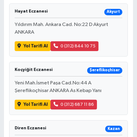
Hayat Eczanesi
Akyurt
Yıldırım Mah. Ankara Cad. No:22 D Akyurt
ANKARA
Yol Tarifi Al
0 (312) 844 10 75
Koçyiğit Eczanesi
Şereflikoçhisar
Yeni Mah.İsmet Paşa Cad.No:44 A
Şereflikoçhisar ANKARA As Kebap Yanı
Yol Tarifi Al
0 (312) 687 11 86
Diren Eczanesi
Kazan