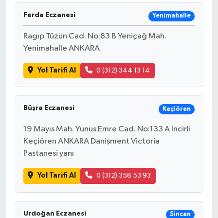
Ferda Eczanesi
Yenimahalle
Ragıp Tüzün Cad. No:83 B Yeniçağ Mah.
Yenimahalle ANKARA
Yol Tarifi Al
0 (312) 344 13 14
Büşra Eczanesi
Keçiören
19 Mayıs Mah. Yunus Emre Cad. No:133 A İncirli
Keçiören ANKARA Danişment Victoria
Pastanesi yanı
Yol Tarifi Al
0 (312) 358 53 93
Urdoğan Eczanesi
Sincan