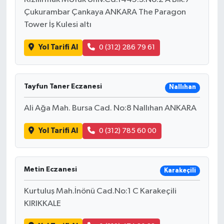
Çukurambar Çankaya ANKARA The Paragon
Tower İş Kulesi altı
Yol Tarifi Al
0 (312) 286 79 61
Tayfun Taner Eczanesi
Nallıhan
Ali Ağa Mah. Bursa Cad. No:8 Nallıhan ANKARA
Yol Tarifi Al
0 (312) 785 60 00
Metin Eczanesi
Karakeçili
Kurtuluş Mah.İnönü Cad.No:1 C Karakeçili
KIRIKKALE