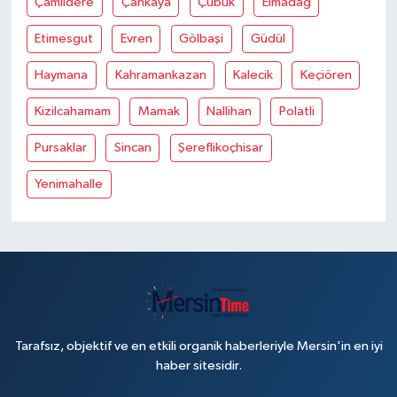
Çamlidere
Çankaya
Çubuk
Elmadağ
Etimesgut
Evren
Gölbaşi
Güdül
Haymana
Kahramankazan
Kalecik
Keçiören
Kizilcahamam
Mamak
Nallihan
Polatli
Pursaklar
Sincan
Şereflikoçhisar
Yenimahalle
Tarafsız, objektif ve en etkili organik haberleriyle Mersin'in en iyi
haber sitesidir.