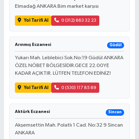
Elmadağ ANKARA Bim market karşısı
Yol Tarifi Al
0 (312) 863 32 23
Arınmış Eczanesi
Güdül
Yukarı Mah. Leblebici Sok.No:19 Güdül ANKARA
ÖZEL NÖBET BÖLGESİDİR.GECE 22.00YE
KADAR AÇIKTIR. LÜTFEN TELEFON EDİNİZ!
Yol Tarifi Al
0 (530) 117 85 89
Aktürk Eczanesi
Sincan
Akşemsettin Mah. Polatlı 1 Cad. No:32 9 Sincan
ANKARA