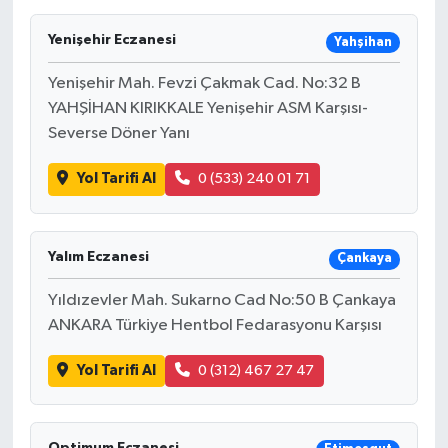
Yenişehir Eczanesi
Yahşihan
Yenişehir Mah. Fevzi Çakmak Cad. No:32 B
YAHŞİHAN KIRIKKALE Yenişehir ASM Karşısı-
Severse Döner Yanı
Yol Tarifi Al
0 (533) 240 01 71
Yalım Eczanesi
Çankaya
Yıldızevler Mah. Sukarno Cad No:50 B Çankaya
ANKARA Türkiye Hentbol Fedarasyonu Karşısı
Yol Tarifi Al
0 (312) 467 27 47