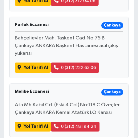
Yol Tarifi Al
0 (312) 317 04 06
Parlak Eczanesi
Çankaya
Bahçelievler Mah. Taşkent Cad.No:75 B
Çankaya ANKARA Başkent Hastanesi acil çıkış
yukarısı
Yol Tarifi Al
0 (312) 222 63 06
Melike Eczanesi
Çankaya
Ata Mh.Kabil Cd. (Eski 4.Cd.) No:118 C Öveçler
Çankaya ANKARA Kemal Atatürk İ.O Karşısı
Yol Tarifi Al
0 (312) 481 84 24