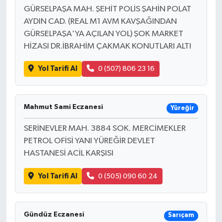
GÜRSELPAŞA MAH. ŞEHİT POLİS ŞAHİN POLAT
AYDIN CAD. (REAL M1 AVM KAVŞAĞINDAN
GÜRSELPAŞA'YA AÇILAN YOL) ŞOK MARKET
HİZASI DR.İBRAHİM ÇAKMAK KONUTLARI ALTI
Yol Tarifi Al
0 (507) 806 23 16
Mahmut Sami Eczanesi
Yüreğir
SERİNEVLER MAH. 3884 SOK. MERCİMEKLER
PETROL OFİSİ YANI YÜREĞİR DEVLET
HASTANESİ ACİL KARŞISI
Yol Tarifi Al
0 (505) 090 60 24
Gündüz Eczanesi
Sarıçam