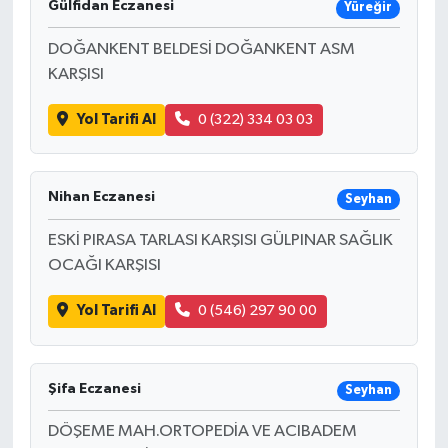
Gülfidan Eczanesi
Yüreğir
DOĞANKENT BELDESİ DOĞANKENT ASM
KARŞISI
Yol Tarifi Al
0 (322) 334 03 03
Nihan Eczanesi
Seyhan
ESKİ PIRASA TARLASI KARŞISI GÜLPINAR SAĞLIK
OCAĞI KARŞISI
Yol Tarifi Al
0 (546) 297 90 00
Şifa Eczanesi
Seyhan
DÖŞEME MAH.ORTOPEDİA VE ACIBADEM