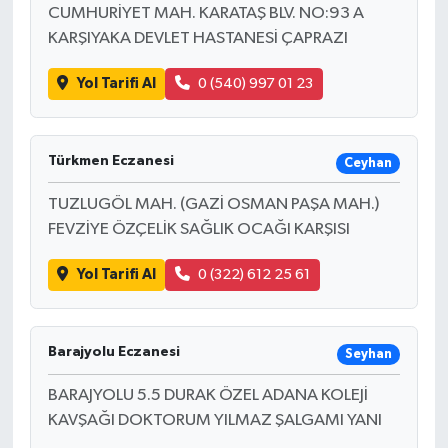
CUMHURİYET MAH. KARATAŞ BLV. NO:93 A
KARŞIYAKA DEVLET HASTANESİ ÇAPRAZI
Yol Tarifi Al
0 (540) 997 01 23
Türkmen Eczanesi
Ceyhan
TUZLUGÖL MAH. (GAZİ OSMAN PAŞA MAH.)
FEVZİYE ÖZÇELİK SAĞLIK OCAĞI KARŞISI
Yol Tarifi Al
0 (322) 612 25 61
Barajyolu Eczanesi
Seyhan
BARAJYOLU 5.5 DURAK ÖZEL ADANA KOLEJİ
KAVŞAĞI DOKTORUM YILMAZ ŞALGAMI YANI