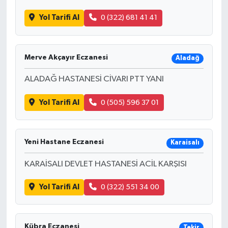
Yol Tarifi Al
0 (322) 681 41 41
Merve Akçayır Eczanesi
Aladağ
ALADAĞ HASTANESİ CİVARI PTT YANI
Yol Tarifi Al
0 (505) 596 37 01
Yeni Hastane Eczanesi
Karaisalı
KARAİSALI DEVLET HASTANESİ ACİL KARŞISI
Yol Tarifi Al
0 (322) 551 34 00
Kübra Eczanesi
Tekir