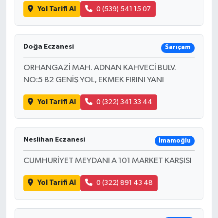
Yol Tarifi Al
0 (539) 541 15 07
Doğa Eczanesi
Sarıçam
ORHANGAZİ MAH. ADNAN KAHVECİ BULV.
NO:5 B2 GENİŞ YOL, EKMEK FIRINI YANI
Yol Tarifi Al
0 (322) 341 33 44
Neslihan Eczanesi
İmamoğlu
CUMHURİYET MEYDANI A 101 MARKET KARŞISI
Yol Tarifi Al
0 (322) 891 43 48