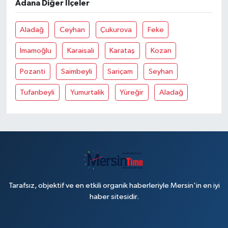
Adana Diğer İlçeler
Aladağ
Ceyhan
Çukurova
Feke
İmamoğlu
Karaisali
Karataş
Kozan
Pozanti
Saimbeyli
Sariçam
Seyhan
Tufanbeyli
Yumurtalik
Yüreğir
Aladağ
Tarafsız, objektif ve en etkili organik haberleriyle Mersin'in en iyi
haber sitesidir.