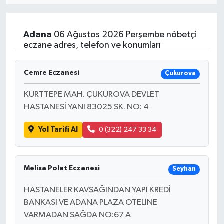
Resmi İlan
Adana
06 Ağustos 2026 Perşembe nöbetçi
Sağlık
eczane adres, telefon ve konumları
Siyaset
Cemre Eczanesi
Çukurova
Spor
KURTTEPE MAH. ÇUKUROVA DEVLET
HASTANESİ YANI 83025 SK. NO: 4
Yaşam
Yol Tarifi Al
0 (322) 247 33 34
Melisa Polat Eczanesi
Seyhan
HASTANELER KAVŞAĞINDAN YAPI KREDİ
BANKASI VE ADANA PLAZA OTELİNE
VARMADAN SAĞDA NO:67 A