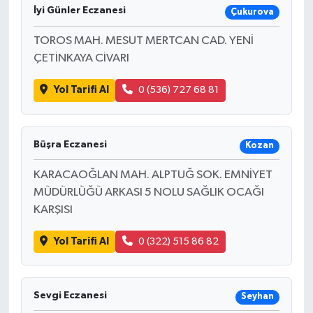
İyi Günler Eczanesi
Çukurova
TOROS MAH. MESUT MERTCAN CAD. YENİ
ÇETİNKAYA CİVARI
Yol Tarifi Al
0 (536) 727 68 81
Büşra Eczanesi
Kozan
KARACAOĞLAN MAH. ALPTUĞ SOK. EMNİYET
MÜDÜRLÜĞÜ ARKASI 5 NOLU SAĞLIK OCAĞI
KARŞISI
Yol Tarifi Al
0 (322) 515 86 82
Sevgi Eczanesi
Seyhan