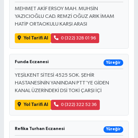
MEHMET AKİF ERSOY MAH. MUHSİN
YAZICIOĞLU CAD. REMZİ OĞUZ ARIK İMAM
HATİP ORTAOKULU KARŞI ARASI
Yol Tarifi Al
0 (322) 328 01 96
Funda Eczanesi
Yüreğir
YEŞİLKENT SİTESİ 4525 SOK. ŞEHİR
HASTANESİNİN YANINDAN PTT'YE GİDEN
KANAL ÜZERİNDEKİ DSİ TOKİ ÇARŞI İÇİ
Yol Tarifi Al
0 (322) 322 52 36
Refika Turhan Eczanesi
Yüreğir