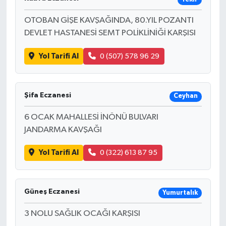
OTOBAN GİŞE KAVŞAĞINDA, 80.YIL POZANTI
DEVLET HASTANESİ SEMT POLİKLİNİĞİ KARŞISI
Yol Tarifi Al
0 (507) 578 96 29
Şifa Eczanesi
Ceyhan
6 OCAK MAHALLESİ İNÖNÜ BULVARI
JANDARMA KAVŞAĞI
Yol Tarifi Al
0 (322) 613 87 95
Güneş Eczanesi
Yumurtalık
3 NOLU SAĞLIK OCAĞI KARŞISI