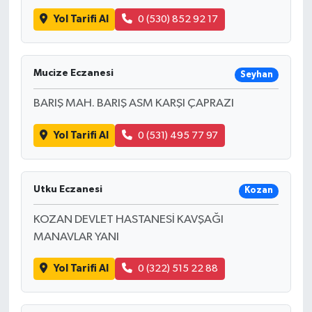
Yol Tarifi Al
0 (530) 852 92 17
Mucize Eczanesi
Seyhan
BARIŞ MAH. BARIŞ ASM KARŞI ÇAPRAZI
Yol Tarifi Al
0 (531) 495 77 97
Utku Eczanesi
Kozan
KOZAN DEVLET HASTANESİ KAVŞAĞI
MANAVLAR YANI
Yol Tarifi Al
0 (322) 515 22 88