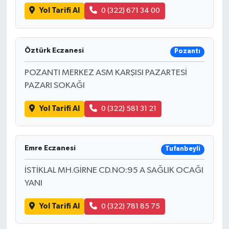
Yol Tarifi Al
0 (322) 671 34 00
Öztürk Eczanesi
Pozantı
POZANTI MERKEZ ASM KARŞISI PAZARTESİ
PAZARI SOKAĞI
Yol Tarifi Al
0 (322) 581 31 21
Emre Eczanesi
Tufanbeyli
İSTİKLAL MH.GİRNE CD.NO:95 A SAĞLIK OCAĞI
YANI
Yol Tarifi Al
0 (322) 781 85 75