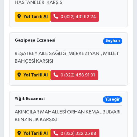
HASTANELERİ KARŞISI
Yol Tarifi Al
0 (322) 431 62 24
Gazipaşa Eczanesi
Seyhan
REŞATBEY AİLE SAĞLIĞI MERKEZİ YANI, MİLLET
BAHÇESİ KARŞISI
Yol Tarifi Al
0 (322) 458 91 91
Yiğit Eczanesi
Yüreğir
AKINCILAR MAHALLESİ ORHAN KEMAL BULVARI
BENZİNLİK KARŞISI
Yol Tarifi Al
0 (322) 322 25 88