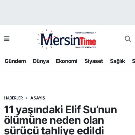
Asayiş
Hava Durumu
Bilim-Teknoloji
Trafik Durumu
Çevre
Süper Lig Puan Durumu ve Fikstür
Gündem
Dünya
Ekonomi
Siyaset
Sağlık
S
Dünya
Tüm Manşetler
Eğitim
Son Dakika Haberleri
HABERLER
ASAYIŞ
Ekonomi
Haber Arşivi
11 yaşındaki Elif Su’nun
Gündem
ölümüne neden olan
sürücü tahliye edildi
Kültür-Sanat