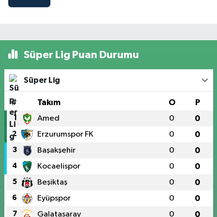
Süper Lig Puan Durumu
Süper Lig
#
Takım
O
P
1
Amed
0
0
2
Erzurumspor FK
0
0
3
Başakşehir
0
0
4
Kocaelispor
0
0
5
Beşiktaş
0
0
6
Eyüpspor
0
0
7
Galatasaray
0
0