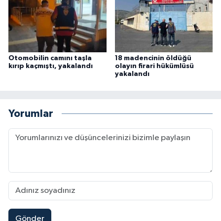
Otomobilin camını taşla
18 madencinin öldüğü
kırıp kaçmıştı, yakalandı
olayın firari hükümlüsü
yakalandı
Yorumlar
Gönder