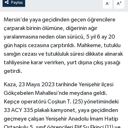
Paylaş
-
+
A
A
Mersin’de yaya geçidinden geçen öğrencilere
çarparak birinin ölümüne, diğerinin ağır
yaralanmasına neden olan sürücü, 5 yıl 6 ay 20
gün hapis cezasına çarptırıldı. Mahkeme, tutuklu
sanığın cezası ve tutukluluk süresi dikkate alınarak
tahliyesine karar verirken, yurt dışına çıkış yasağı
getirdi.
Kaza, 23 Mayıs 2023 tarihinde Yenişehir ilçesi
Gökçebelen Mahallesi’nde meydana geldi.
Kepçe operatörü Coşkun T. (25) yönetimindeki
33 ACY 335 plakalı kamyonet, yaya geçidinden
geçmeye çalışan Yenişehir Anadolu İmam Hatip
Ortaokulu 5. sınıf öğrencileri Elif Su Ekinci (11) ve