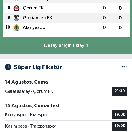
8
Çorum FK
0
0
9
Gaziantep FK
0
0
10
Alanyaspor
0
0
Detaylar için tıklayın
Süper Lig Fikstür
14 Ağustos, Cuma
Galatasaray - Çorum FK
21:30
15 Ağustos, Cumartesi
Konyaspor - Rizespor
19:00
Kasımpaşa - Trabzonspor
19:00